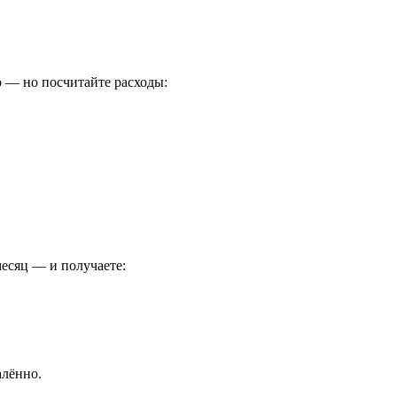
о — но посчитайте расходы:
месяц — и получаете:
алённо.