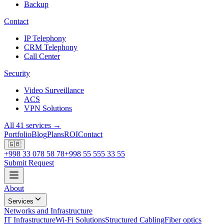
Backup
Contact
IP Telephony
CRM Telephony
Call Center
Security
Video Surveillance
ACS
VPN Solutions
All 41 services →
Portfolio
Blog
Plans
ROI
Contact
🇬🇧
+998 33 078 58 78
+998 55 555 33 55
Submit Request
About
Services
Networks and Infrastructure
IT Infrastructure
Wi-Fi Solutions
Structured Cabling
Fiber optics