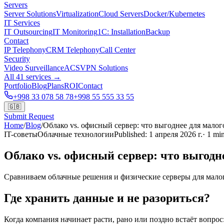
Servers
Server Solutions
Virtualization
Cloud Servers
Docker/Kubernetes
IT Services
IT Outsourcing
IT Monitoring
1C: Installation
Backup
Contact
IP Telephony
CRM Telephony
Call Center
Security
Video Surveillance
ACS
VPN Solutions
All 41 services →
Portfolio
Blog
Plans
ROI
Contact
+998 33 078 58 78
+998 55 555 33 55
🇬🇧
Submit Request
Home
/
Blog
/
Облако vs. офисный сервер: что выгоднее для малог
IT-советы
Облачные технологии
Published
:
1 апреля 2026 г.
·
1
min
Облако vs. офисный сервер: что выгодне
Сравниваем облачные решения и физические серверы для малого
Где хранить данные и не разориться?
Когда компания начинает расти, рано или поздно встаёт вопрос