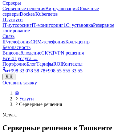
Серверы
Серверные решения
Виртуализация
Облачные
серверы
Docker/Kubernetes
IT-услуги
IT-аутсорсинг
IT-мониторинг
1С: установка
Резервное
копирование
Связь
IP-телефония
CRM-телефония
Колл-центр
Безопасность
Видеонаблюдение
СКУД
VPN решения
Все 41 услуга →
Портфолио
Блог
Тарифы
ROI
Контакты
+998 33 078 58 78
+998 55 555 33 55
🇷🇺
Оставить заявку
Услуги
Серверные решения
Услуга
Серверные решения в Ташкенте