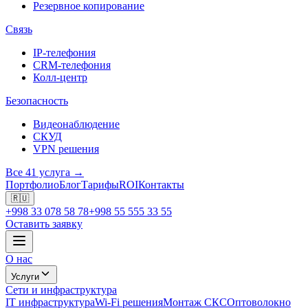
Резервное копирование
Связь
IP-телефония
CRM-телефония
Колл-центр
Безопасность
Видеонаблюдение
СКУД
VPN решения
Все 41 услуга →
Портфолио
Блог
Тарифы
ROI
Контакты
🇷🇺
+998 33 078 58 78
+998 55 555 33 55
Оставить заявку
О нас
Услуги
Сети и инфраструктура
IT инфраструктура
Wi-Fi решения
Монтаж СКС
Оптоволокно