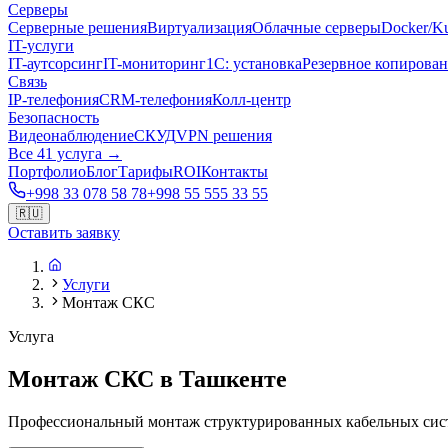
Серверы
Серверные решения
Виртуализация
Облачные серверы
Docker/Ku
IT-услуги
IT-аутсорсинг
IT-мониторинг
1С: установка
Резервное копирова
Связь
IP-телефония
CRM-телефония
Колл-центр
Безопасность
Видеонаблюдение
СКУД
VPN решения
Все 41 услуга →
Портфолио
Блог
Тарифы
ROI
Контакты
+998 33 078 58 78
+998 55 555 33 55
🇷🇺
Оставить заявку
Услуги
Монтаж СКС
Услуга
Монтаж СКС в Ташкенте
Профессиональный монтаж структурированных кабельных сист