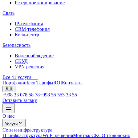
Резервное копирование
Связь
IP-телефония
CRM-телефония
Колл-центр
Безопасность
Видеонаблюдение
СКУД
VPN решения
Все 41 услуга →
Портфолио
Блог
Тарифы
ROI
Контакты
🇷🇺
+998 33 078 58 78
+998 55 555 33 55
Оставить заявку
О нас
Услуги
Сети и инфраструктура
IT инфраструктура
Wi-Fi решения
Монтаж СКС
Оптоволокно