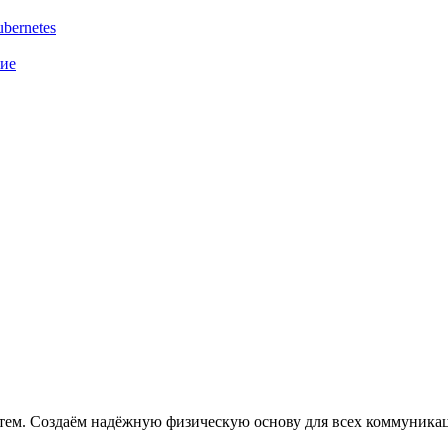
bernetes
ние
ем. Создаём надёжную физическую основу для всех коммуника