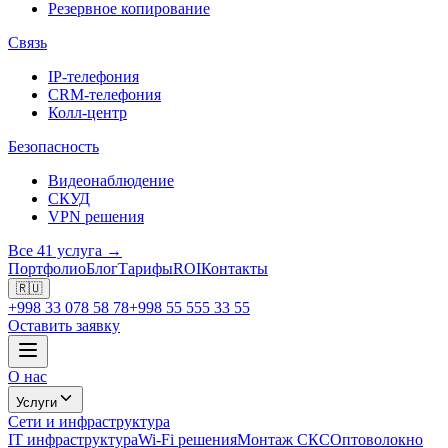
Резервное копирование
Связь
IP-телефония
CRM-телефония
Колл-центр
Безопасность
Видеонаблюдение
СКУД
VPN решения
Все 41 услуга →
Портфолио
Блог
Тарифы
ROI
Контакты
🇷🇺
+998 33 078 58 78
+998 55 555 33 55
Оставить заявку
О нас
Услуги
Сети и инфраструктура
IT инфраструктура
Wi-Fi решения
Монтаж СКС
Оптоволокно