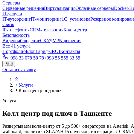
Серверы
Серверные решения
Виртуализация
Облачные серверы
Docker/Ku
IT-услуги
IT-аутсорсинг
IT-мониторинг
1С: установка
Резервное копирова
Связь
IP-телефония
CRM-телефония
Колл-центр
Безопасность
Видеонаблюдение
СКУД
VPN решения
Все 41 услуга →
Портфолио
Блог
Тарифы
ROI
Контакты
+998 33 078 58 78
+998 55 555 33 55
🇷🇺
Оставить заявку
Услуги
Колл-центр под ключ
Услуга
Колл-центр под ключ в Ташкенте
Развёртываем колл-центр от 5 до 500+ операторов на Asterisk: 
wallboard, аналитика SLA/AHT/conversion, интеграция с CRM. О