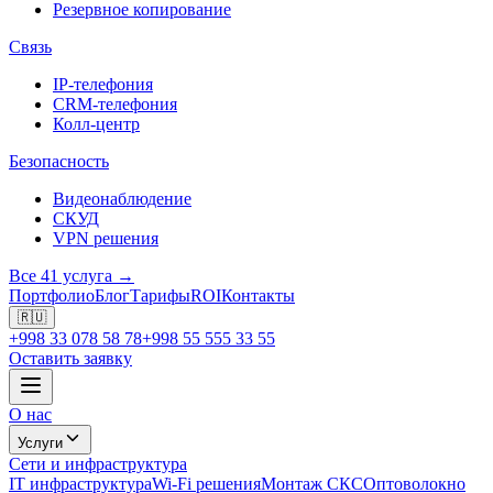
Резервное копирование
Связь
IP-телефония
CRM-телефония
Колл-центр
Безопасность
Видеонаблюдение
СКУД
VPN решения
Все 41 услуга →
Портфолио
Блог
Тарифы
ROI
Контакты
🇷🇺
+998 33 078 58 78
+998 55 555 33 55
Оставить заявку
О нас
Услуги
Сети и инфраструктура
IT инфраструктура
Wi-Fi решения
Монтаж СКС
Оптоволокно