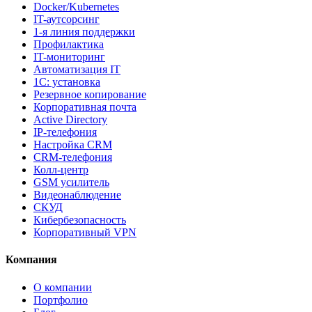
Docker/Kubernetes
IT-аутсорсинг
1-я линия поддержки
Профилактика
IT-мониторинг
Автоматизация IT
1С: установка
Резервное копирование
Корпоративная почта
Active Directory
IP-телефония
Настройка CRM
CRM-телефония
Колл-центр
GSM усилитель
Видеонаблюдение
СКУД
Кибербезопасность
Корпоративный VPN
Компания
О компании
Портфолио