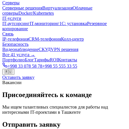
Серверы
Серверные решения
Виртуализация
Облачные
серверы
Docker/Kubernetes
IT-услуги
IT-аутсорсинг
IT-мониторинг
1С: установка
Резервное
копирование
Связь
IP-телефония
CRM-телефония
Колл-центр
Безопасность
Видеонаблюдение
СКУД
VPN решения
Все 41 услуга →
Портфолио
Блог
Тарифы
ROI
Контакты
+998 33 078 58 78
+998 55 555 33 55
🇷🇺
Оставить заявку
Вакансии
Присоединяйтесь к команде
Мы ищем талантливых специалистов для работы над
интересными IT-проектами в Ташкенте
Отправить заявку