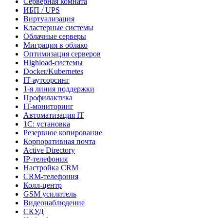
Серверная комната
ИБП / UPS
Виртуализация
Кластерные системы
Облачные серверы
Миграция в облако
Оптимизация серверов
Highload-системы
Docker/Kubernetes
IT-аутсорсинг
1-я линия поддержки
Профилактика
IT-мониторинг
Автоматизация IT
1С: установка
Резервное копирование
Корпоративная почта
Active Directory
IP-телефония
Настройка CRM
CRM-телефония
Колл-центр
GSM усилитель
Видеонаблюдение
СКУД