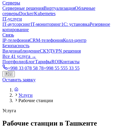
Серверы
Серверные решения
Виртуализация
Облачные
серверы
Docker/Kubernetes
IT-услуги
IT-аутсорсинг
IT-мониторинг
1С: установка
Резервное
копирование
Связь
IP-телефония
CRM-телефония
Колл-центр
Безопасность
Видеонаблюдение
СКУД
VPN решения
Все 41 услуга →
Портфолио
Блог
Тарифы
ROI
Контакты
+998 33 078 58 78
+998 55 555 33 55
🇷🇺
Оставить заявку
Услуги
Рабочие станции
Услуга
Рабочие станции в Ташкенте