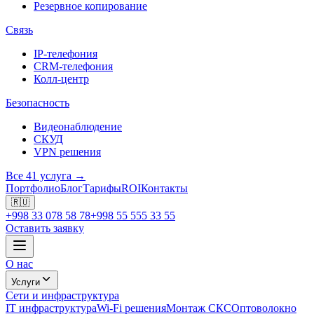
Резервное копирование
Связь
IP-телефония
CRM-телефония
Колл-центр
Безопасность
Видеонаблюдение
СКУД
VPN решения
Все 41 услуга →
Портфолио
Блог
Тарифы
ROI
Контакты
🇷🇺
+998 33 078 58 78
+998 55 555 33 55
Оставить заявку
О нас
Услуги
Сети и инфраструктура
IT инфраструктура
Wi-Fi решения
Монтаж СКС
Оптоволокно