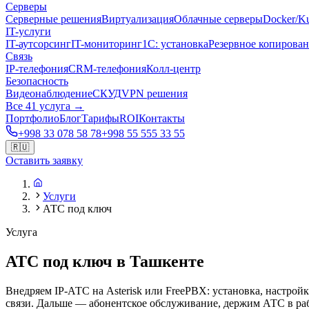
Серверы
Серверные решения
Виртуализация
Облачные серверы
Docker/Ku
IT-услуги
IT-аутсорсинг
IT-мониторинг
1С: установка
Резервное копирова
Связь
IP-телефония
CRM-телефония
Колл-центр
Безопасность
Видеонаблюдение
СКУД
VPN решения
Все 41 услуга →
Портфолио
Блог
Тарифы
ROI
Контакты
+998 33 078 58 78
+998 55 555 33 55
🇷🇺
Оставить заявку
Услуги
АТС под ключ
Услуга
АТС под ключ в Ташкенте
Внедряем IP-АТС на Asterisk или FreePBX: установка, настрой
связи. Дальше — абонентское обслуживание, держим АТС в ра