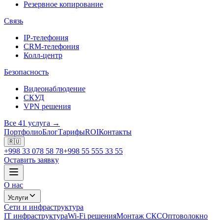
Резервное копирование
Связь
IP-телефония
CRM-телефония
Колл-центр
Безопасность
Видеонаблюдение
СКУД
VPN решения
Все 41 услуга →
Портфолио
Блог
Тарифы
ROI
Контакты
🇷🇺
+998 33 078 58 78
+998 55 555 33 55
Оставить заявку
О нас
Услуги
Сети и инфраструктура
IT инфраструктура
Wi-Fi решения
Монтаж СКС
Оптоволокно