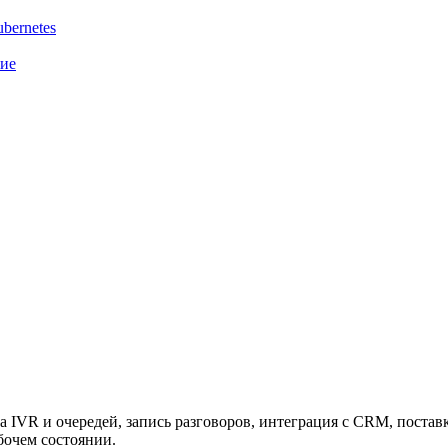
bernetes
ние
ка IVR и очередей, запись разговоров, интеграция с CRM, поста
бочем состоянии.