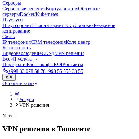
Серверы
Серверные решения
Виртуализация
Облачные
серверы
Docker/Kubernetes
IT-услуги
IT-аутсорсинг
IT-мониторинг
1С: установка
Резервное
копирование
Связь
IP-телефония
CRM-телефония
Колл-центр
Безопасность
Видеонаблюдение
СКУД
VPN решения
Все 41 услуга →
Портфолио
Блог
Тарифы
ROI
Контакты
+998 33 078 58 78
+998 55 555 33 55
🇷🇺
Оставить заявку
Услуги
VPN решения
Услуга
VPN решения в Ташкенте