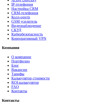
Active Directory
IP-телефония
Настройка CRM
CRM-телефония
Колл-центр
GSM усилитель
Видеонаблюдение
СКУД
Кибербезопасность
Корпоративный VPN
Компания
О компании
Портфолио
Блог
Вакансии
Тарифы
Калькулятор стоимости
ROI-калькулятор
FAQ
Контакты
Контакты