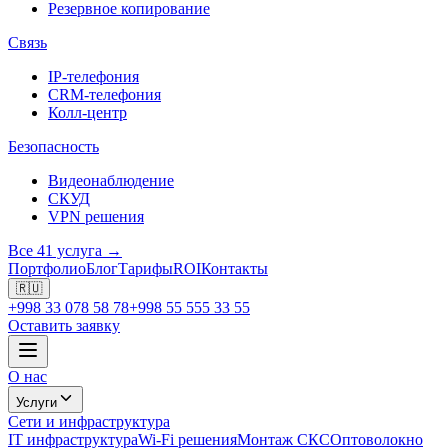
Резервное копирование
Связь
IP-телефония
CRM-телефония
Колл-центр
Безопасность
Видеонаблюдение
СКУД
VPN решения
Все 41 услуга →
Портфолио
Блог
Тарифы
ROI
Контакты
🇷🇺
+998 33 078 58 78
+998 55 555 33 55
Оставить заявку
О нас
Услуги
Сети и инфраструктура
IT инфраструктура
Wi-Fi решения
Монтаж СКС
Оптоволокно