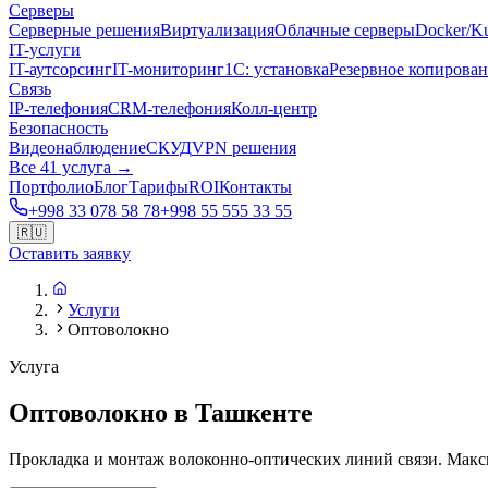
Серверы
Серверные решения
Виртуализация
Облачные серверы
Docker/Ku
IT-услуги
IT-аутсорсинг
IT-мониторинг
1С: установка
Резервное копирова
Связь
IP-телефония
CRM-телефония
Колл-центр
Безопасность
Видеонаблюдение
СКУД
VPN решения
Все 41 услуга →
Портфолио
Блог
Тарифы
ROI
Контакты
+998 33 078 58 78
+998 55 555 33 55
🇷🇺
Оставить заявку
Услуги
Оптоволокно
Услуга
Оптоволокно в Ташкенте
Прокладка и монтаж волоконно-оптических линий связи. Макс