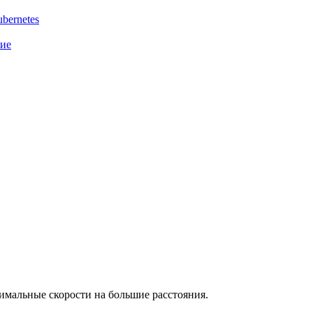
bernetes
ние
имальные скорости на большие расстояния.