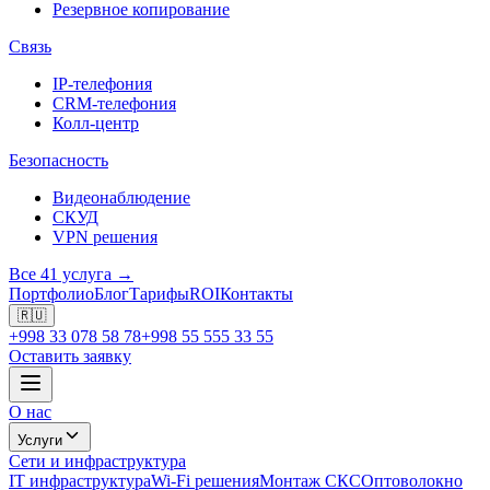
Резервное копирование
Связь
IP-телефония
CRM-телефония
Колл-центр
Безопасность
Видеонаблюдение
СКУД
VPN решения
Все 41 услуга →
Портфолио
Блог
Тарифы
ROI
Контакты
🇷🇺
+998 33 078 58 78
+998 55 555 33 55
Оставить заявку
О нас
Услуги
Сети и инфраструктура
IT инфраструктура
Wi-Fi решения
Монтаж СКС
Оптоволокно