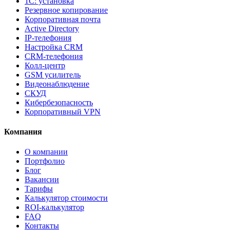
1С: установка
Резервное копирование
Корпоративная почта
Active Directory
IP-телефония
Настройка CRM
CRM-телефония
Колл-центр
GSM усилитель
Видеонаблюдение
СКУД
Кибербезопасность
Корпоративный VPN
Компания
О компании
Портфолио
Блог
Вакансии
Тарифы
Калькулятор стоимости
ROI-калькулятор
FAQ
Контакты