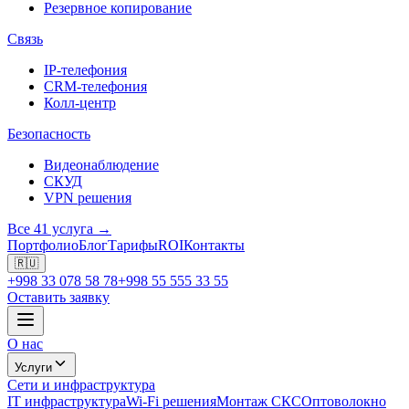
Резервное копирование
Связь
IP-телефония
CRM-телефония
Колл-центр
Безопасность
Видеонаблюдение
СКУД
VPN решения
Все 41 услуга →
Портфолио
Блог
Тарифы
ROI
Контакты
🇷🇺
+998 33 078 58 78
+998 55 555 33 55
Оставить заявку
О нас
Услуги
Сети и инфраструктура
IT инфраструктура
Wi-Fi решения
Монтаж СКС
Оптоволокно