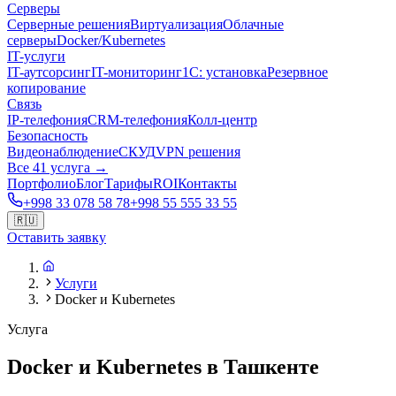
Серверы
Серверные решения
Виртуализация
Облачные
серверы
Docker/Kubernetes
IT-услуги
IT-аутсорсинг
IT-мониторинг
1С: установка
Резервное
копирование
Связь
IP-телефония
CRM-телефония
Колл-центр
Безопасность
Видеонаблюдение
СКУД
VPN решения
Все 41 услуга →
Портфолио
Блог
Тарифы
ROI
Контакты
+998 33 078 58 78
+998 55 555 33 55
🇷🇺
Оставить заявку
Услуги
Docker и Kubernetes
Услуга
Docker и Kubernetes в Ташкенте