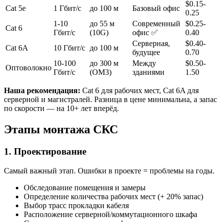
$0.15-
Cat 5e
1 Гбит/с
до 100 м
Базовый офис
0.25
1-10
до 55 м
Современный
$0.25-
Cat 6
Гбит/с
(10G)
офис ✅
0.40
Серверная,
$0.40-
Cat 6A
10 Гбит/с
до 100 м
будущее
0.70
10-100
до 300 м
Между
$0.50-
Оптоволокно
Гбит/с
(OM3)
зданиями
1.50
Наша рекомендация:
Cat 6 для рабочих мест, Cat 6A для
серверной и магистралей. Разница в цене минимальна, а запас
по скорости — на 10+ лет вперёд.
Этапы монтажа СКС
1. Проектирование
Самый важный этап. Ошибки в проекте = проблемы на годы.
Обследование помещения и замеры
Определение количества рабочих мест (+ 20% запас)
Выбор трасс прокладки кабеля
Расположение серверной/коммутационного шкафа