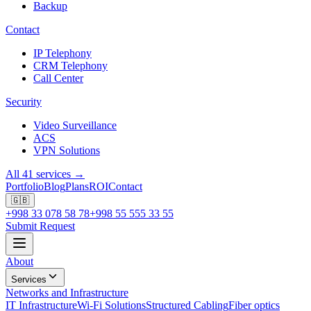
Backup
Contact
IP Telephony
CRM Telephony
Call Center
Security
Video Surveillance
ACS
VPN Solutions
All 41 services →
Portfolio
Blog
Plans
ROI
Contact
🇬🇧
+998 33 078 58 78
+998 55 555 33 55
Submit Request
About
Services
Networks and Infrastructure
IT Infrastructure
Wi-Fi Solutions
Structured Cabling
Fiber optics