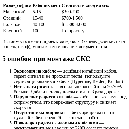
Размер офиса
Рабочих мест
Стоимость «под ключ»
Маленький
5-15
$300-700
Средний
15-40
$700-1,500
Большой
40-100
$1,500-4,000
Крупный
100+
По проекту
В стоимость входит: проект, материалы (кабель, розетки, патч-
панель, шкаф), монтаж, тестирование, документация.
5 ошибок при монтаже СКС
Экономия на кабеле
— дешёвый китайский кабель
теряет сигнал и не проходит тесты. Используйте
сертифицированный кабель (Hyperline, Belden, Panduit)
Нет запаса розеток
— всегда закладывайте на 20-30%
больше. Добавить точку потом стоит в 3 раза дороже
Нарушение радиусов изгиба
— кабель нельзя гнуть под
острым углом, это повреждает структуру и снижает
скорость
Отсутствие маркировки
— без маркировки найти
нужный кабель среди 50 — это часы работы
Прокладка рядом с силовыми кабелями
—
электромагнитные наводки от 220В создают помехи.