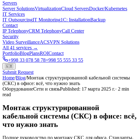
Servers
Server Solutions
Virtualization
Cloud Servers
Docker/Kubernetes
IT Services
IT Outsourcing
IT Monitoring
1C: Installation
Backup
Contact
IP Telephony
CRM Telephony
Call Center
Security
Video Surveillance
ACS
VPN Solutions
All 41 services →
Portfolio
Blog
Plans
ROI
Contact
+998 33 078 58 78
+998 55 555 33 55
🇬🇧
Submit Request
Home
/
Blog
/
Монтаж структурированной кабельной системы
(СКС) в офисе: всё, что нужно знать
Оборудование
Сети и связь
Published
:
17 марта 2025 г.
·
2
min
read
Монтаж структурированной
кабельной системы (СКС) в офисе: всё,
что нужно знать
Полное руководство по монтажу СКС для офиса. Стандарты,