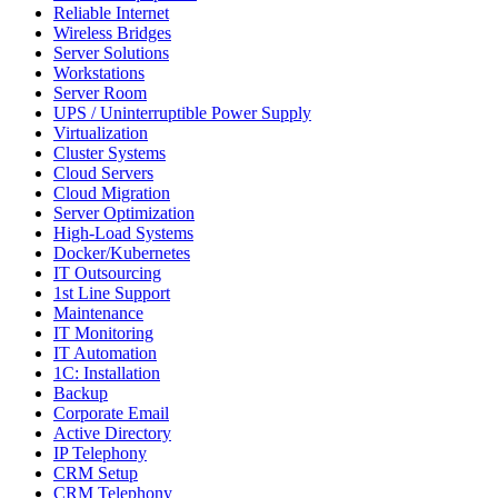
Reliable Internet
Wireless Bridges
Server Solutions
Workstations
Server Room
UPS / Uninterruptible Power Supply
Virtualization
Cluster Systems
Cloud Servers
Cloud Migration
Server Optimization
High-Load Systems
Docker/Kubernetes
IT Outsourcing
1st Line Support
Maintenance
IT Monitoring
IT Automation
1C: Installation
Backup
Corporate Email
Active Directory
IP Telephony
CRM Setup
CRM Telephony