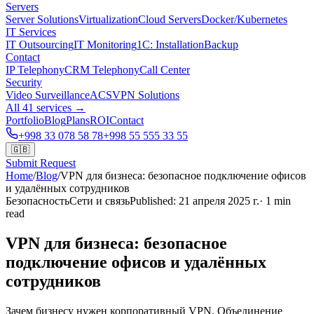
Servers
Server Solutions
Virtualization
Cloud Servers
Docker/Kubernetes
IT Services
IT Outsourcing
IT Monitoring
1C: Installation
Backup
Contact
IP Telephony
CRM Telephony
Call Center
Security
Video Surveillance
ACS
VPN Solutions
All 41 services →
Portfolio
Blog
Plans
ROI
Contact
+998 33 078 58 78
+998 55 555 33 55
🇬🇧
Submit Request
Home
/
Blog
/
VPN для бизнеса: безопасное подключение офисов
и удалённых сотрудников
Безопасность
Сети и связь
Published
:
21 апреля 2025 г.
·
1
min
read
VPN для бизнеса: безопасное
подключение офисов и удалённых
сотрудников
Зачем бизнесу нужен корпоративный VPN. Объединение