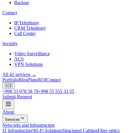
Backup
Contact
IP Telephony
CRM Telephony
Call Center
Security
Video Surveillance
ACS
VPN Solutions
All 41 services →
Portfolio
Blog
Plans
ROI
Contact
🇬🇧
+998 33 078 58 78
+998 55 555 33 55
Submit Request
About
Services
Networks and Infrastructure
IT Infrastructure
Wi-Fi Solutions
Structured Cabling
Fiber optics