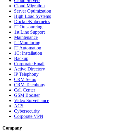
Cloud Servers
Cloud Migration
Server Optimization
High-Load Systems
Docker/Kubernetes
IT Outsourcing
1st Line Support
Maintenance
IT Monitoring
IT Automation
1C: Installation
Backup
Corporate Email
Active Directory
IP Telephony
CRM Setup
CRM Telephony
Call Center
GSM Booster
Video Surveillance
ACS
Cybersecurity
Corporate VPN
Company