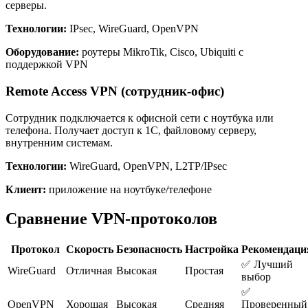
серверы.
Технологии:
IPsec, WireGuard, OpenVPN
Оборудование:
роутеры MikroTik, Cisco, Ubiquiti с
поддержкой VPN
Remote Access VPN (сотрудник-офис)
Сотрудник подключается к офисной сети с ноутбука или
телефона. Получает доступ к 1С, файловому серверу,
внутренним системам.
Технологии:
WireGuard, OpenVPN, L2TP/IPsec
Клиент:
приложение на ноутбуке/телефоне
Сравнение VPN-протоколов
Протокол
Скорость
Безопасность
Настройка
Рекомендаци
✅ Лучший
WireGuard
Отличная
Высокая
Простая
выбор
✅
OpenVPN
Хорошая
Высокая
Средняя
Проверенный