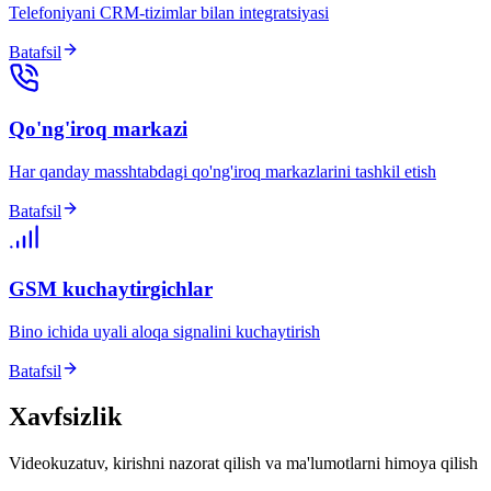
Telefoniyani CRM-tizimlar bilan integratsiyasi
Batafsil
Qo'ng'iroq markazi
Har qanday masshtabdagi qo'ng'iroq markazlarini tashkil etish
Batafsil
GSM kuchaytirgichlar
Bino ichida uyali aloqa signalini kuchaytirish
Batafsil
Xavfsizlik
Videokuzatuv, kirishni nazorat qilish va ma'lumotlarni himoya qilish