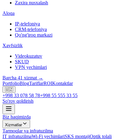
Zaxira nusxalash
Aloqa
IP-telefoniya
CRM-telefoniya
Qo'ng'iroq markazi
Xavfsizlik
Videokuzatuv
SKUD
VPN yechimlari
Barcha 41 xizmat →
Portfolio
Blog
Tariflar
ROI
Kontaktlar
🇺🇿
+998 33 078 58 78
+998 55 555 33 55
So'rov qoldirish
Biz haqimizda
Xizmatlar
Tarmoqlar va infratuzilma
IT infratuzilma
Wi-Fi yechimlari
SKS montaji
Optik tolali