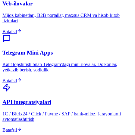
Veb-ilovalar
Mijoz kabinetlari, B2B portallar, maxsus CRM va hisob-kitob
tizimlari
Batafsil
Telegram Mini Apps
Kalit topshirish bilan Telegram'dagi mini-ilovalar. Do'konlar,
yetkazib berish, sodiqlik
Batafsil
API integratsiyalari
1C / Bitrix24 / Click / Payme / SAP / bank-mijoz. Jarayonlarni
avtomatlashtirish
Batafsil