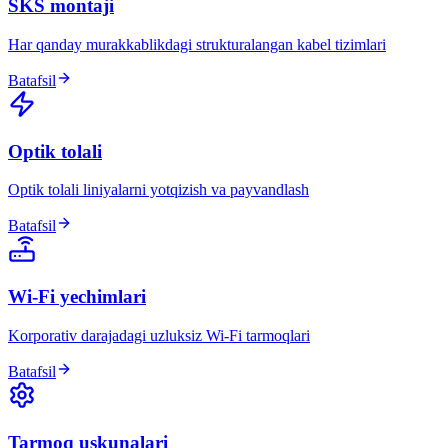
SKS montaji
Har qanday murakkablikdagi strukturalangan kabel tizimlari
Batafsil
Optik tolali
Optik tolali liniyalarni yotqizish va payvandlash
Batafsil
Wi-Fi yechimlari
Korporativ darajadagi uzluksiz Wi-Fi tarmoqlari
Batafsil
Tarmoq uskunalari