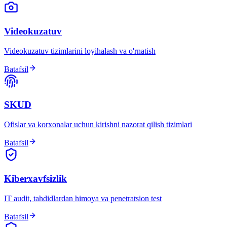
Videokuzatuv
Videokuzatuv tizimlarini loyihalash va o'rnatish
Batafsil
SKUD
Ofislar va korxonalar uchun kirishni nazorat qilish tizimlari
Batafsil
Kiberxavfsizlik
IT audit, tahdidlardan himoya va penetratsion test
Batafsil