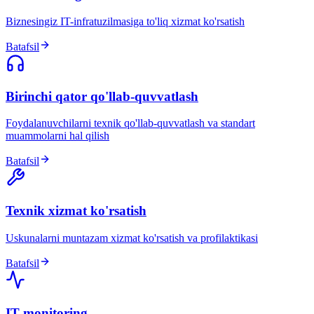
Biznesingiz IT-infratuzilmasiga to'liq xizmat ko'rsatish
Batafsil
Birinchi qator qo'llab-quvvatlash
Foydalanuvchilarni texnik qo'llab-quvvatlash va standart
muammolarni hal qilish
Batafsil
Texnik xizmat ko'rsatish
Uskunalarni muntazam xizmat ko'rsatish va profilaktikasi
Batafsil
IT monitoring