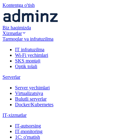
Kontentga o'tish
Biz haqimizda
Xizmatlar
Tarmoqlar va infratuzilma
IT infratuzilma
Wi-Fi yechimlari
SKS montaji
Optik tolali
Serverlar
Server yechimlari
Virtualizatsiya
Bulutli serverlar
Docker/Kubernetes
IT-xizmatlar
IT-autsorsing
IT-monitoring
1C: o'rnatish