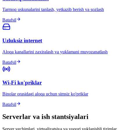
Tarmoq uskunalarini tanlash, yetkazib berish va sozlash
Batafsil
Uzluksiz internet
Aloqa kanallarini zaxiralash va yuklamani muvozanatlash
Batafsil
Wi-Fi ko'priklar
Binolar orasidagi aloqa uchun simsiz ko'priklar
Batafsil
Serverlar va ish stantsiyalari
Server yechimlari, virtualizatsiya va yuqori yuklanishli tizimlar