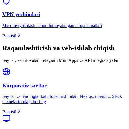
VPN yechimlari
Masofaviy ishlash uchun himoyalangan aloqa kanallari
Batafsil
Raqamlashtirish va veb-ishlab chiqish
Saytlar, veb-ilovalar, Telegram Mini Apps va API integratsiyalari
Korporativ saytlar
Saytlar va lendinglar kalit topshirish bilan. Next.js, ru/en/uz, SEO,
O'zbekistondagi hosting
Batafsil