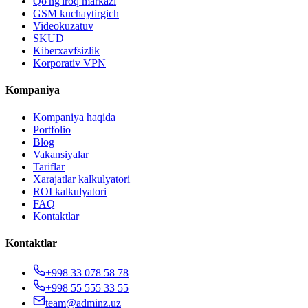
Qo'ng'iroq markazi
GSM kuchaytirgich
Videokuzatuv
SKUD
Kiberxavfsizlik
Korporativ VPN
Kompaniya
Kompaniya haqida
Portfolio
Blog
Vakansiyalar
Tariflar
Xarajatlar kalkulyatori
ROI kalkulyatori
FAQ
Kontaktlar
Kontaktlar
+998 33 078 58 78
+998 55 555 33 55
team@adminz.uz