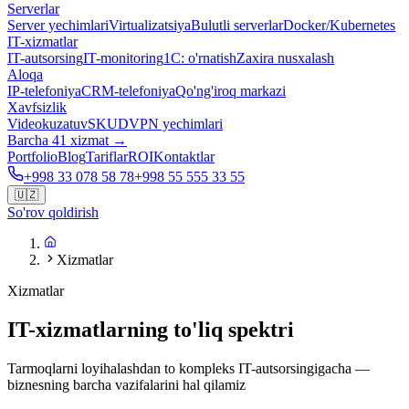
Serverlar
Server yechimlari
Virtualizatsiya
Bulutli serverlar
Docker/Kubernetes
IT-xizmatlar
IT-autsorsing
IT-monitoring
1C: o'rnatish
Zaxira nusxalash
Aloqa
IP-telefoniya
CRM-telefoniya
Qo'ng'iroq markazi
Xavfsizlik
Videokuzatuv
SKUD
VPN yechimlari
Barcha 41 xizmat →
Portfolio
Blog
Tariflar
ROI
Kontaktlar
+998 33 078 58 78
+998 55 555 33 55
🇺🇿
So'rov qoldirish
Xizmatlar
Xizmatlar
IT-xizmatlarning to'liq spektri
Tarmoqlarni loyihalashdan to kompleks IT-autsorsingigacha —
biznesning barcha vazifalarini hal qilamiz