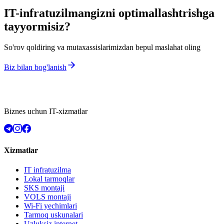
IT-infratuzilmangizni optimallashtrishga
tayyormisiz?
So'rov qoldiring va mutaxassislarimizdan bepul maslahat oling
Biz bilan bog'lanish
Biznes uchun IT-xizmatlar
Xizmatlar
IT infratuzilma
Lokal tarmoqlar
SKS montaji
VOLS montaji
Wi-Fi yechimlari
Tarmoq uskunalari
Uzluksiz internet