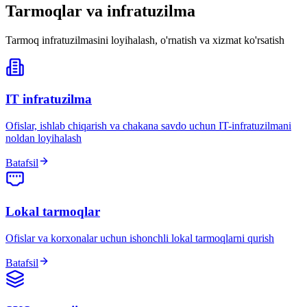
Tarmoqlar va infratuzilma
Tarmoq infratuzilmasini loyihalash, o'rnatish va xizmat ko'rsatish
IT infratuzilma
Ofislar, ishlab chiqarish va chakana savdo uchun IT-infratuzilmani
noldan loyihalash
Batafsil
Lokal tarmoqlar
Ofislar va korxonalar uchun ishonchli lokal tarmoqlarni qurish
Batafsil