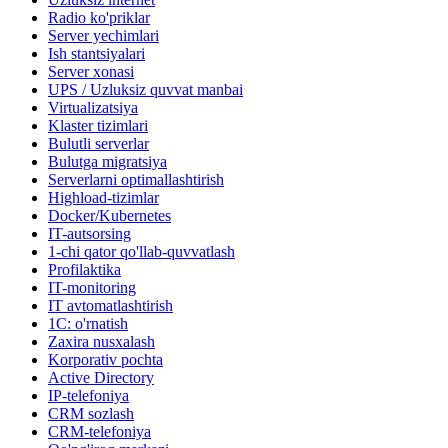
Radio ko'priklar
Server yechimlari
Ish stantsiyalari
Server xonasi
UPS / Uzluksiz quvvat manbai
Virtualizatsiya
Klaster tizimlari
Bulutli serverlar
Bulutga migratsiya
Serverlarni optimallashtirish
Highload-tizimlar
Docker/Kubernetes
IT-autsorsing
1-chi qator qo'llab-quvvatlash
Profilaktika
IT-monitoring
IT avtomatlashtirish
1C: o'rnatish
Zaxira nusxalash
Korporativ pochta
Active Directory
IP-telefoniya
CRM sozlash
CRM-telefoniya