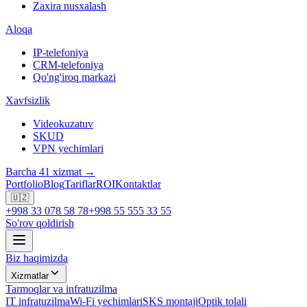
Zaxira nusxalash
Aloqa
IP-telefoniya
CRM-telefoniya
Qo'ng'iroq markazi
Xavfsizlik
Videokuzatuv
SKUD
VPN yechimlari
Barcha 41 xizmat →
Portfolio
Blog
Tariflar
ROI
Kontaktlar
🇺🇿
+998 33 078 58 78
+998 55 555 33 55
So'rov qoldirish
Biz haqimizda
Xizmatlar
Tarmoqlar va infratuzilma
IT infratuzilma
Wi-Fi yechimlari
SKS montaji
Optik tolali