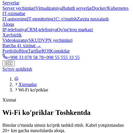
Serverlar
Server yechimlari
Virtualizatsiya
Bulutli serverlar
Docker/Kubernetes
IT-xizmatlar
IT-autsorsing
IT-monitoring
1C: o'rnatish
Zaxira nusxalash
Aloqa
IP-telefoniya
CRM-telefoniya
Qo'ng'iroq markazi
Xavfsizlik
Videokuzatuv
SKUD
VPN yechimlari
Barcha 41 xizmat →
Portfolio
Blog
Tariflar
ROI
Kontaktlar
+998 33 078 58 78
+998 55 555 33 55
🇺🇿
So'rov qoldirish
Xizmatlar
Wi-Fi ko'priklar
Xizmat
Wi-Fi ko'priklar Toshkentda
Binolar o'rtasida simsiz ko'prik tashkil etish. Kabel yotqizmasdan
20+ km gacha masofalarda aloqa.