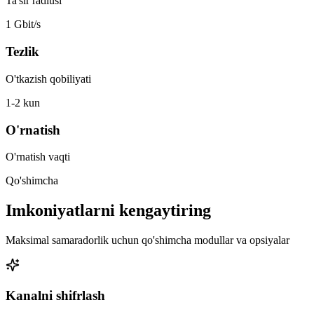
Ta'sir radiusi
1 Gbit/s
Tezlik
O'tkazish qobiliyati
1-2 kun
O'rnatish
O'rnatish vaqti
Qo'shimcha
Imkoniyatlarni kengaytiring
Maksimal samaradorlik uchun qo'shimcha modullar va opsiyalar
Kanalni shifrlash