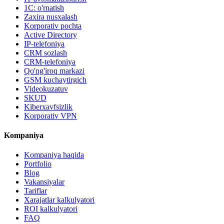
1C: o'rnatish
Zaxira nusxalash
Korporativ pochta
Active Directory
IP-telefoniya
CRM sozlash
CRM-telefoniya
Qo'ng'iroq markazi
GSM kuchaytirgich
Videokuzatuv
SKUD
Kiberxavfsizlik
Korporativ VPN
Kompaniya
Kompaniya haqida
Portfolio
Blog
Vakansiyalar
Tariflar
Xarajatlar kalkulyatori
ROI kalkulyatori
FAQ