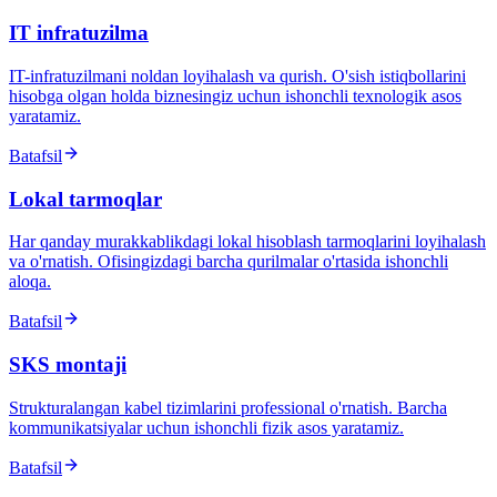
IT infratuzilma
IT-infratuzilmani noldan loyihalash va qurish. O'sish istiqbollarini
hisobga olgan holda biznesingiz uchun ishonchli texnologik asos
yaratamiz.
Batafsil
Lokal tarmoqlar
Har qanday murakkablikdagi lokal hisoblash tarmoqlarini loyihalash
va o'rnatish. Ofisingizdagi barcha qurilmalar o'rtasida ishonchli
aloqa.
Batafsil
SKS montaji
Strukturalangan kabel tizimlarini professional o'rnatish. Barcha
kommunikatsiyalar uchun ishonchli fizik asos yaratamiz.
Batafsil