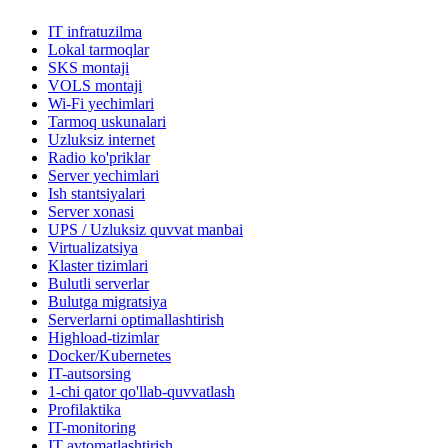
IT infratuzilma
Lokal tarmoqlar
SKS montaji
VOLS montaji
Wi-Fi yechimlari
Tarmoq uskunalari
Uzluksiz internet
Radio ko'priklar
Server yechimlari
Ish stantsiyalari
Server xonasi
UPS / Uzluksiz quvvat manbai
Virtualizatsiya
Klaster tizimlari
Bulutli serverlar
Bulutga migratsiya
Serverlarni optimallashtirish
Highload-tizimlar
Docker/Kubernetes
IT-autsorsing
1-chi qator qo'llab-quvvatlash
Profilaktika
IT-monitoring
IT avtomatlashtirish