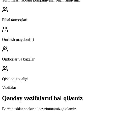
Turli masshtabdagi kompaniyalar bilan ishlaymiz
Filial tarmoqlari
Qurilish maydonlari
Omborlar va bazalar
Qishloq xo'jaligi
Vazifalar
Qanday vazifalarni hal qilamiz
Barcha ishlar spektrini o'z zimmamizga olamiz