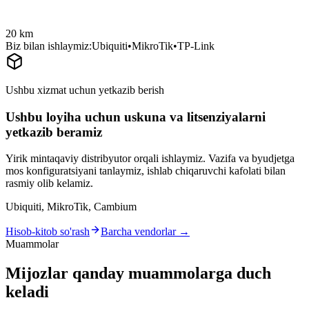
20 km
Biz bilan ishlaymiz:
Ubiquiti
•
MikroTik
•
TP-Link
Ushbu xizmat uchun yetkazib berish
Ushbu loyiha uchun uskuna va litsenziyalarni
yetkazib beramiz
Yirik mintaqaviy distribyutor orqali ishlaymiz. Vazifa va byudjetga
mos konfiguratsiyani tanlaymiz, ishlab chiqaruvchi kafolati bilan
rasmiy olib kelamiz.
Ubiquiti, MikroTik, Cambium
Hisob-kitob so'rash
Barcha vendorlar →
Muammolar
Mijozlar qanday muammolarga duch
keladi