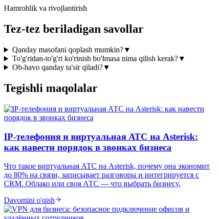
Hamrohlik va rivojlantirish
Tez-tez beriladigan savollar
Qanday masofani qoplash mumkin?
▼
To'g'ridan-to'g'ri ko'rinish bo'lmasa nima qilish kerak?
▼
Ob-havo qanday ta'sir qiladi?
▼
Tegishli maqolalar
IP-телефония и виртуальная АТС на Asterisk:
как навести порядок в звонках бизнеса
Что такое виртуальная АТС на Asterisk, почему она экономит
до 80% на связи, записывает разговоры и интегрируется с
CRM. Облако или своя АТС — что выбрать бизнесу.
Davomini o'qish