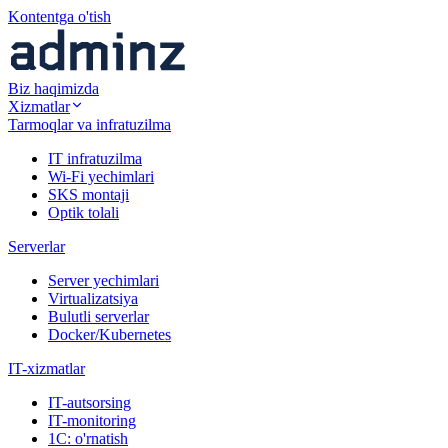
Kontentga o'tish
Biz haqimizda
Xizmatlar
Tarmoqlar va infratuzilma
IT infratuzilma
Wi-Fi yechimlari
SKS montaji
Optik tolali
Serverlar
Server yechimlari
Virtualizatsiya
Bulutli serverlar
Docker/Kubernetes
IT-xizmatlar
IT-autsorsing
IT-monitoring
1C: o'rnatish