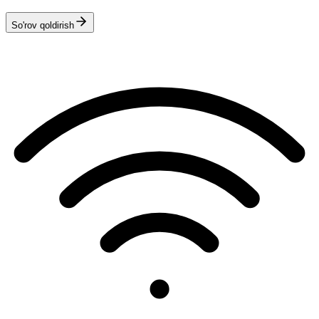
So'rov qoldirish