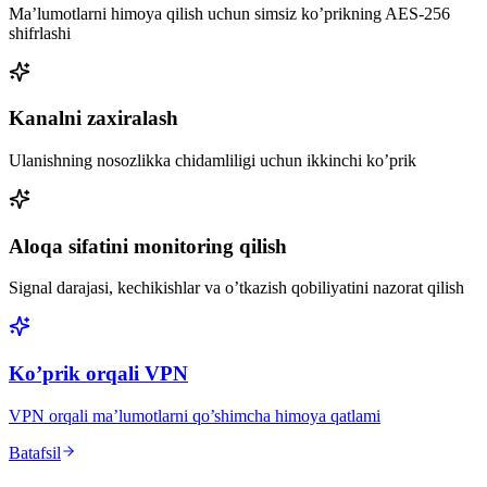
Ma’lumotlarni himoya qilish uchun simsiz ko’prikning AES-256
shifrlashi
Kanalni zaxiralash
Ulanishning nosozlikka chidamliligi uchun ikkinchi ko’prik
Aloqa sifatini monitoring qilish
Signal darajasi, kechikishlar va o’tkazish qobiliyatini nazorat qilish
Ko’prik orqali VPN
VPN orqali ma’lumotlarni qo’shimcha himoya qatlami
Batafsil