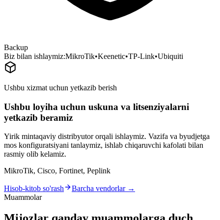
Backup
Biz bilan ishlaymiz:
MikroTik
•
Keenetic
•
TP-Link
•
Ubiquiti
Ushbu xizmat uchun yetkazib berish
Ushbu loyiha uchun uskuna va litsenziyalarni
yetkazib beramiz
Yirik mintaqaviy distribyutor orqali ishlaymiz. Vazifa va byudjetga
mos konfiguratsiyani tanlaymiz, ishlab chiqaruvchi kafolati bilan
rasmiy olib kelamiz.
MikroTik, Cisco, Fortinet, Peplink
Hisob-kitob so'rash
Barcha vendorlar →
Muammolar
Mijozlar qanday muammolarga duch