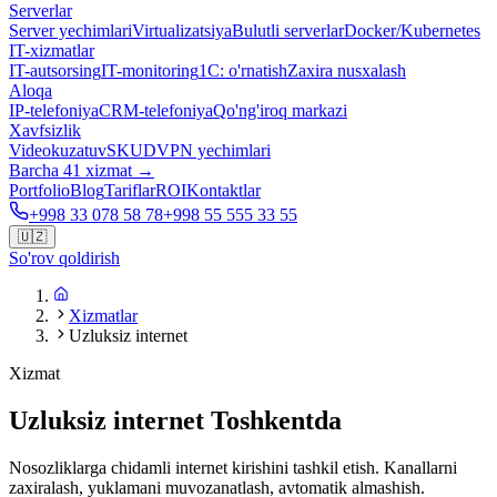
Serverlar
Server yechimlari
Virtualizatsiya
Bulutli serverlar
Docker/Kubernetes
IT-xizmatlar
IT-autsorsing
IT-monitoring
1C: o'rnatish
Zaxira nusxalash
Aloqa
IP-telefoniya
CRM-telefoniya
Qo'ng'iroq markazi
Xavfsizlik
Videokuzatuv
SKUD
VPN yechimlari
Barcha 41 xizmat →
Portfolio
Blog
Tariflar
ROI
Kontaktlar
+998 33 078 58 78
+998 55 555 33 55
🇺🇿
So'rov qoldirish
Xizmatlar
Uzluksiz internet
Xizmat
Uzluksiz internet Toshkentda
Nosozliklarga chidamli internet kirishini tashkil etish. Kanallarni
zaxiralash, yuklamani muvozanatlash, avtomatik almashish.