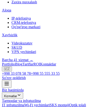
Zaxira nusxalash
Aloqa
IP-telefoniya
CRM-telefoniya
Qo'ng'iroq markazi
Xavfsizlik
Videokuzatuv
SKUD
VPN yechimlari
Barcha 41 xizmat →
Portfolio
Blog
Tariflar
ROI
Kontaktlar
🇺🇿
+998 33 078 58 78
+998 55 555 33 55
So'rov qoldirish
Biz haqimizda
Xizmatlar
Tarmoqlar va infratuzilma
IT infratuzilma
Wi-Fi yechimlari
SKS montaji
Optik tolali