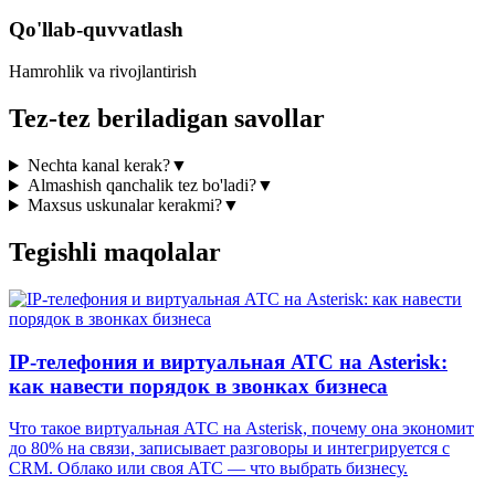
Qo'llab-quvvatlash
Hamrohlik va rivojlantirish
Tez-tez beriladigan savollar
Nechta kanal kerak?
▼
Almashish qanchalik tez bo'ladi?
▼
Maxsus uskunalar kerakmi?
▼
Tegishli maqolalar
IP-телефония и виртуальная АТС на Asterisk:
как навести порядок в звонках бизнеса
Что такое виртуальная АТС на Asterisk, почему она экономит
до 80% на связи, записывает разговоры и интегрируется с
CRM. Облако или своя АТС — что выбрать бизнесу.