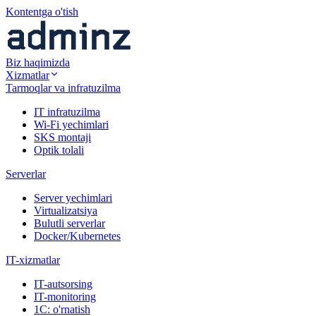
Kontentga o'tish
Biz haqimizda
Xizmatlar
Tarmoqlar va infratuzilma
IT infratuzilma
Wi-Fi yechimlari
SKS montaji
Optik tolali
Serverlar
Server yechimlari
Virtualizatsiya
Bulutli serverlar
Docker/Kubernetes
IT-xizmatlar
IT-autsorsing
IT-monitoring
1C: o'rnatish