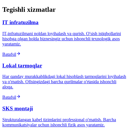
Tegishli xizmatlar
IT infratuzilma
IT-infratuzilmani noldan loyihalash va qurish. O'sish istiqbollarini
hisobga olgan holda biznesingiz uchun ishonchli texnologik asos
yaratamiz.
Batafsil
Lokal tarmoqlar
Har qanday murakkablikdagi lokal hisoblash tarmoqlarini loyihalash
va o'rnatish. Ofisingizdagi barcha qurilmalar o'rtasida ishonchli
aloqa.
Batafsil
SKS montaji
Strukturalangan kabel tizimlarini professional o'rnatish. Barcha
kommunikatsiyalar uchun ishonchli fizik asos yaratamiz.