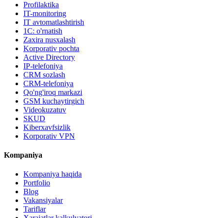
Profilaktika
IT-monitoring
IT avtomatlashtirish
1C: o'rnatish
Zaxira nusxalash
Korporativ pochta
Active Directory
IP-telefoniya
CRM sozlash
CRM-telefoniya
Qo'ng'iroq markazi
GSM kuchaytirgich
Videokuzatuv
SKUD
Kiberxavfsizlik
Korporativ VPN
Kompaniya
Kompaniya haqida
Portfolio
Blog
Vakansiyalar
Tariflar
Xarajatlar kalkulyatori