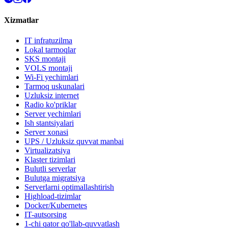
Xizmatlar
IT infratuzilma
Lokal tarmoqlar
SKS montaji
VOLS montaji
Wi-Fi yechimlari
Tarmoq uskunalari
Uzluksiz internet
Radio ko'priklar
Server yechimlari
Ish stantsiyalari
Server xonasi
UPS / Uzluksiz quvvat manbai
Virtualizatsiya
Klaster tizimlari
Bulutli serverlar
Bulutga migratsiya
Serverlarni optimallashtirish
Highload-tizimlar
Docker/Kubernetes
IT-autsorsing
1-chi qator qo'llab-quvvatlash