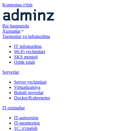
Kontentga o'tish
Biz haqimizda
Xizmatlar
Tarmoqlar va infratuzilma
IT infratuzilma
Wi-Fi yechimlari
SKS montaji
Optik tolali
Serverlar
Server yechimlari
Virtualizatsiya
Bulutli serverlar
Docker/Kubernetes
IT-xizmatlar
IT-autsorsing
IT-monitoring
1C: o'rnatish