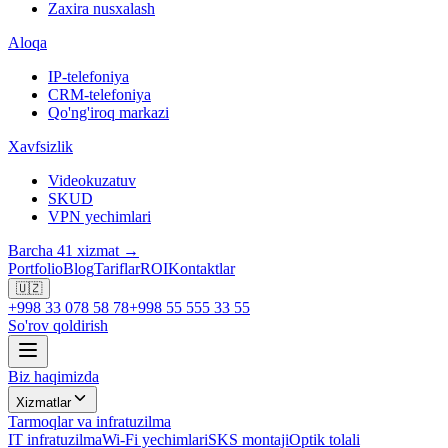
Zaxira nusxalash
Aloqa
IP-telefoniya
CRM-telefoniya
Qo'ng'iroq markazi
Xavfsizlik
Videokuzatuv
SKUD
VPN yechimlari
Barcha 41 xizmat →
Portfolio
Blog
Tariflar
ROI
Kontaktlar
🇺🇿
+998 33 078 58 78
+998 55 555 33 55
So'rov qoldirish
Biz haqimizda
Xizmatlar
Tarmoqlar va infratuzilma
IT infratuzilma
Wi-Fi yechimlari
SKS montaji
Optik tolali