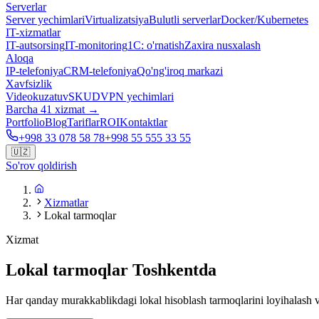
Serverlar
Server yechimlari
Virtualizatsiya
Bulutli serverlar
Docker/Kubernetes
IT-xizmatlar
IT-autsorsing
IT-monitoring
1C: o'rnatish
Zaxira nusxalash
Aloqa
IP-telefoniya
CRM-telefoniya
Qo'ng'iroq markazi
Xavfsizlik
Videokuzatuv
SKUD
VPN yechimlari
Barcha 41 xizmat →
Portfolio
Blog
Tariflar
ROI
Kontaktlar
+998 33 078 58 78
+998 55 555 33 55
🇺🇿
So'rov qoldirish
Xizmatlar
Lokal tarmoqlar
Xizmat
Lokal tarmoqlar Toshkentda
Har qanday murakkablikdagi lokal hisoblash tarmoqlarini loyihalash va 