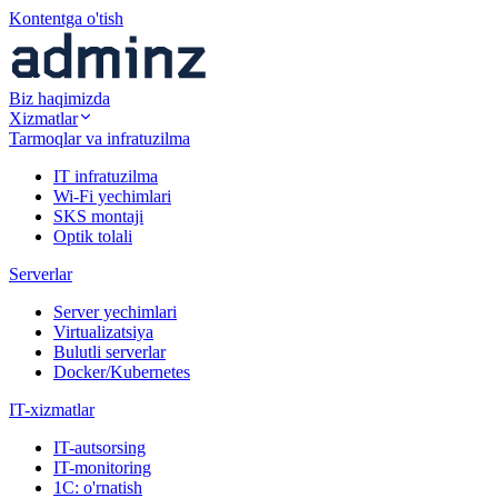
Kontentga o'tish
Biz haqimizda
Xizmatlar
Tarmoqlar va infratuzilma
IT infratuzilma
Wi-Fi yechimlari
SKS montaji
Optik tolali
Serverlar
Server yechimlari
Virtualizatsiya
Bulutli serverlar
Docker/Kubernetes
IT-xizmatlar
IT-autsorsing
IT-monitoring
1C: o'rnatish