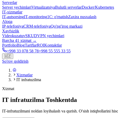
Serverlar
Server yechimlari
Virtualizatsiya
Bulutli serverlar
Docker/Kubernetes
IT-xizmatlar
IT-autsorsing
IT-monitoring
1C: o'rnatish
Zaxira nusxalash
Aloqa
IP-telefoniya
CRM-telefoniya
Qo'ng'iroq markazi
Xavfsizlik
Videokuzatuv
SKUD
VPN yechimlari
Barcha 41 xizmat →
Portfolio
Blog
Tariflar
ROI
Kontaktlar
+998 33 078 58 78
+998 55 555 33 55
🇺🇿
So'rov qoldirish
Xizmatlar
IT infratuzilma
Xizmat
IT infratuzilma Toshkentda
IT-infratuzilmani noldan loyihalash va qurish. O'sish istiqbollarini h