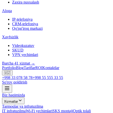
Zaxira nusxalash
Aloqa
IP-telefoniya
CRM-telefoniya
Qo'ng'iroq markazi
Xavfsizlik
Videokuzatuv
SKUD
VPN yechimlari
Barcha 41 xizmat →
Portfolio
Blog
Tariflar
ROI
Kontaktlar
🇺🇿
+998 33 078 58 78
+998 55 555 33 55
So'rov qoldirish
Biz haqimizda
Xizmatlar
Tarmoqlar va infratuzilma
IT infratuzilma
Wi-Fi yechimlari
SKS montaji
Optik tolali