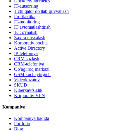
Docker/Kubernetes
IT-autsorsing
1-chi qator qo'llab-quvvatlash
Profilaktika
IT-monitoring
IT avtomatlashtirish
1C: o'rnatish
Zaxira nusxalash
Korporativ pochta
Active Directory
IP-telefoniya
CRM sozlash
CRM-telefoniya
Qo'ng'iroq markazi
GSM kuchaytirgich
Videokuzatuv
SKUD
Kiberxavfsizlik
Korporativ VPN
Kompaniya
Kompaniya haqida
Portfolio
Blog