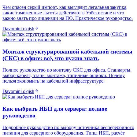
Чем опасен серый импорт, как выглядит легальная закупка,
какие таможенные льготы действуют в Узбекистане и что
важно знать про лицензии на ПО. Практическое руководство.
Davomini o'qish
Монтаж структурированной кабельной системы
(СКС) в офисе: всё, что нужно знать
Полное руководство по монтажу СКС для офиса. Стандарты,
выбор кабеля, этапы монтажа, типичные ошибки. Почему
нельзя экономить на кабельной инфраструктуре.
Davomini o'qish
Как выбрать ИБП для сервера: полное
руководство
Подробное руководство по выбору источника бесперебойного
питания для серверного оборудования. Типы ИБП, расчёт