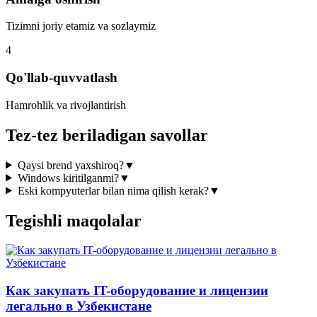
Tizimni joriy etamiz va sozlaymiz
4
Qo'llab-quvvatlash
Hamrohlik va rivojlantirish
Tez-tez beriladigan savollar
Qaysi brend yaxshiroq?
▼
Windows kiritilganmi?
▼
Eski kompyuterlar bilan nima qilish kerak?
▼
Tegishli maqolalar
Как закупать IT-оборудование и лицензии
легально в Узбекистане