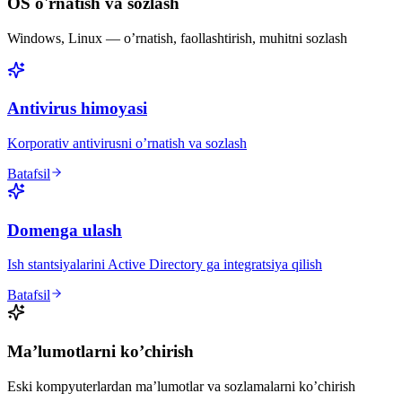
OS o'rnatish va sozlash
Windows, Linux — o’rnatish, faollashtirish, muhitni sozlash
Antivirus himoyasi
Korporativ antivirusni o’rnatish va sozlash
Batafsil
Domenga ulash
Ish stantsiyalarini Active Directory ga integratsiya qilish
Batafsil
Ma’lumotlarni ko’chirish
Eski kompyuterlardan ma’lumotlar va sozlamalarni ko’chirish