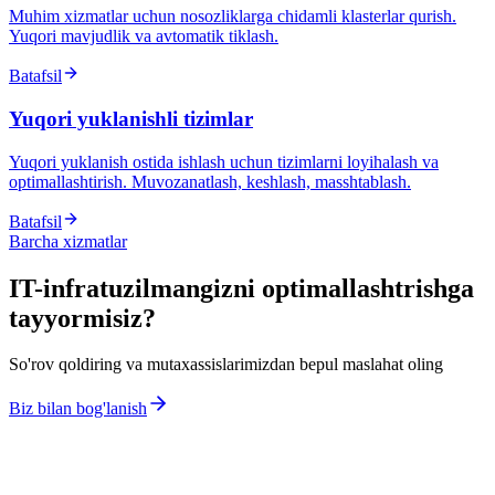
Muhim xizmatlar uchun nosozliklarga chidamli klasterlar qurish.
Yuqori mavjudlik va avtomatik tiklash.
Batafsil
Yuqori yuklanishli tizimlar
Yuqori yuklanish ostida ishlash uchun tizimlarni loyihalash va
optimallashtirish. Muvozanatlash, keshlash, masshtablash.
Batafsil
Barcha xizmatlar
IT-infratuzilmangizni optimallashtrishga
tayyormisiz?
So'rov qoldiring va mutaxassislarimizdan bepul maslahat oling
Biz bilan bog'lanish