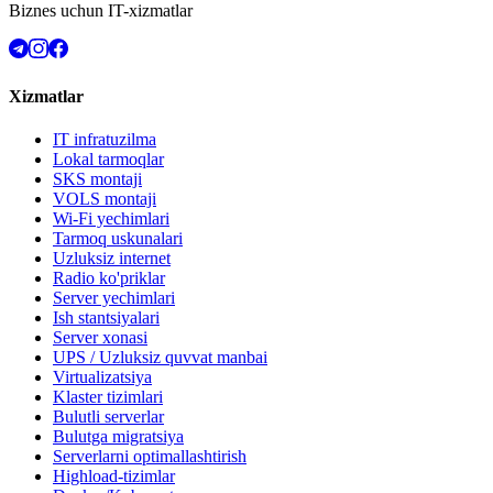
Biznes uchun IT-xizmatlar
Xizmatlar
IT infratuzilma
Lokal tarmoqlar
SKS montaji
VOLS montaji
Wi-Fi yechimlari
Tarmoq uskunalari
Uzluksiz internet
Radio ko'priklar
Server yechimlari
Ish stantsiyalari
Server xonasi
UPS / Uzluksiz quvvat manbai
Virtualizatsiya
Klaster tizimlari
Bulutli serverlar
Bulutga migratsiya
Serverlarni optimallashtirish
Highload-tizimlar