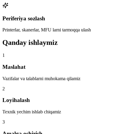
Periferiya sozlash
Printerlar, skanerlar, MFU larni tarmoqqa ulash
Qanday ishlaymiz
1
Maslahat
Vazifalar va talablarni muhokama qilamiz
2
Loyihalash
Texnik yechim ishlab chiqamiz
3
Amalga oshirish