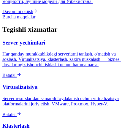
мощности, лучшие модели для Узбекистана.
Davomini o'qish
Barcha maqolalar
Tegishli xizmatlar
Server yechimlari
Har qanday murakkablikdagi serverlarni tanlash, o'rnatish va
sozlash. Virtualizatsiya, klasterlash, zaxira nusxalash — biznes-
ilovalaringiz ishonchli ishlashi uchun hamma narsa.
Batafsil
Virtualizatsiya
Server resurslaridan samarali foydalanish uchun virtualizatsiya
platformalarini joriy etish. VMware, Proxmox, Hyper-V.
Batafsil
Klasterlash