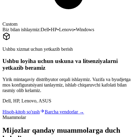
Custom
Biz bilan ishlaymiz:
Dell
•
HP
•
Lenovo
•
Windows
Ushbu xizmat uchun yetkazib berish
Ushbu loyiha uchun uskuna va litsenziyalarni
yetkazib beramiz
Yirik mintaqaviy distribyutor orqali ishlaymiz. Vazifa va byudjetga
mos konfiguratsiyani tanlaymiz, ishlab chiqaruvchi kafolati bilan
rasmiy olib kelamiz.
Dell, HP, Lenovo, ASUS
Hisob-kitob so'rash
Barcha vendorlar →
Muammolar
Mijozlar qanday muammolarga duch