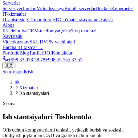
Serverlar
Server yechimlari
Virtualizatsiya
Bulutli serverlar
Docker/Kubernetes
IT-xizmatlar
IT-autsorsing
IT-monitoring
1C: o'rnatish
Zaxira nusxalash
Aloqa
IP-telefoniya
CRM-telefoniya
Qo'ng'iroq markazi
Xavfsizlik
Videokuzatuv
SKUD
VPN yechimlari
Barcha 41 xizmat →
Portfolio
Blog
Tariflar
ROI
Kontaktlar
+998 33 078 58 78
+998 55 555 33 55
🇺🇿
So'rov qoldirish
Xizmatlar
Ish stantsiyalari
Xizmat
Ish stantsiyalari Toshkentda
Ofis uchun kompyuterlarni tanlash, yetkazib berish va sozlash.
Oddiy ish joylaridan CAD va grafika uchun kuchli