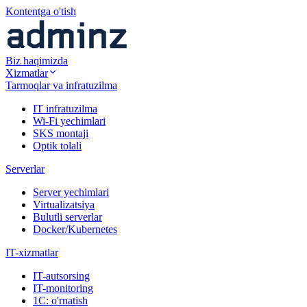
Kontentga o'tish
Biz haqimizda
Xizmatlar
Tarmoqlar va infratuzilma
IT infratuzilma
Wi-Fi yechimlari
SKS montaji
Optik tolali
Serverlar
Server yechimlari
Virtualizatsiya
Bulutli serverlar
Docker/Kubernetes
IT-xizmatlar
IT-autsorsing
IT-monitoring
1C: o'rnatish