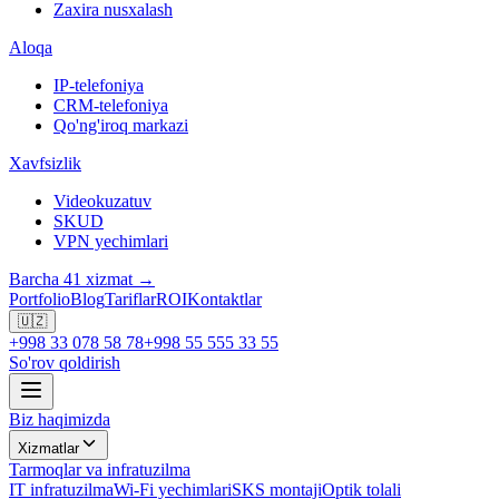
Zaxira nusxalash
Aloqa
IP-telefoniya
CRM-telefoniya
Qo'ng'iroq markazi
Xavfsizlik
Videokuzatuv
SKUD
VPN yechimlari
Barcha 41 xizmat →
Portfolio
Blog
Tariflar
ROI
Kontaktlar
🇺🇿
+998 33 078 58 78
+998 55 555 33 55
So'rov qoldirish
Biz haqimizda
Xizmatlar
Tarmoqlar va infratuzilma
IT infratuzilma
Wi-Fi yechimlari
SKS montaji
Optik tolali