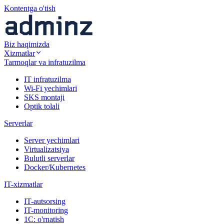
Kontentga o'tish
Biz haqimizda
Xizmatlar
Tarmoqlar va infratuzilma
IT infratuzilma
Wi-Fi yechimlari
SKS montaji
Optik tolali
Serverlar
Server yechimlari
Virtualizatsiya
Bulutli serverlar
Docker/Kubernetes
IT-xizmatlar
IT-autsorsing
IT-monitoring
1C: o'rnatish