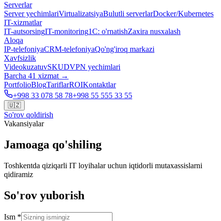
Serverlar
Server yechimlari
Virtualizatsiya
Bulutli serverlar
Docker/Kubernetes
IT-xizmatlar
IT-autsorsing
IT-monitoring
1C: o'rnatish
Zaxira nusxalash
Aloqa
IP-telefoniya
CRM-telefoniya
Qo'ng'iroq markazi
Xavfsizlik
Videokuzatuv
SKUD
VPN yechimlari
Barcha 41 xizmat →
Portfolio
Blog
Tariflar
ROI
Kontaktlar
+998 33 078 58 78
+998 55 555 33 55
🇺🇿
So'rov qoldirish
Vakansiyalar
Jamoaga qo'shiling
Toshkentda qiziqarli IT loyihalar uchun iqtidorli mutaxassislarni
qidiramiz
So'rov yuborish
Ism
*