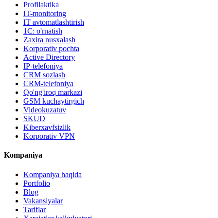
Profilaktika
IT-monitoring
IT avtomatlashtirish
1C: o'rnatish
Zaxira nusxalash
Korporativ pochta
Active Directory
IP-telefoniya
CRM sozlash
CRM-telefoniya
Qo'ng'iroq markazi
GSM kuchaytirgich
Videokuzatuv
SKUD
Kiberxavfsizlik
Korporativ VPN
Kompaniya
Kompaniya haqida
Portfolio
Blog
Vakansiyalar
Tariflar