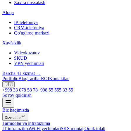
Zaxira nusxalash
Aloqa
IP-telefoniya
CRM-telefoniya
Qo'ng'iroq markazi
Xavfsizlik
Videokuzatuv
SKUD
VPN yechimlari
Barcha 41 xizmat →
Portfolio
Blog
Tariflar
ROI
Kontaktlar
🇺🇿
+998 33 078 58 78
+998 55 555 33 55
So'rov qoldirish
Biz haqimizda
Xizmatlar
Tarmoqlar va infratuzilma
IT infratuzilma
Wi-Fi yechimlari
SKS montaji
Optik tolali