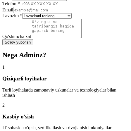
Telefon
*
Email
Lavozim
*
Qo'shimcha xat
So'rov yuborish
Nega Adminz?
1
Qiziqarli loyihalar
Turli loyihalarda zamonaviy uskunalar va texnologiyalar bilan
ishlash
2
Kasbiy o'sish
IT sohasida o'qish, sertifikatlash va rivojlanish imkoniyatlari