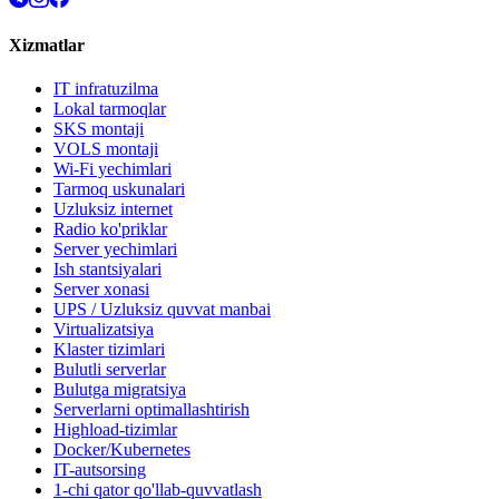
Xizmatlar
IT infratuzilma
Lokal tarmoqlar
SKS montaji
VOLS montaji
Wi-Fi yechimlari
Tarmoq uskunalari
Uzluksiz internet
Radio ko'priklar
Server yechimlari
Ish stantsiyalari
Server xonasi
UPS / Uzluksiz quvvat manbai
Virtualizatsiya
Klaster tizimlari
Bulutli serverlar
Bulutga migratsiya
Serverlarni optimallashtirish
Highload-tizimlar
Docker/Kubernetes
IT-autsorsing
1-chi qator qo'llab-quvvatlash