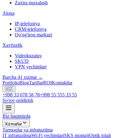
Zaxira nusxalash
Aloqa
IP-telefoniya
CRM-telefoniya
Qo'ng'iroq markazi
Xavfsizlik
Videokuzatuv
SKUD
VPN yechimlari
Barcha 41 xizmat →
Portfolio
Blog
Tariflar
ROI
Kontaktlar
🇺🇿
+998 33 078 58 78
+998 55 555 33 55
So'rov qoldirish
Biz haqimizda
Xizmatlar
Tarmoqlar va infratuzilma
IT infratuzilma
Wi-Fi yechimlari
SKS montaji
Optik tolali