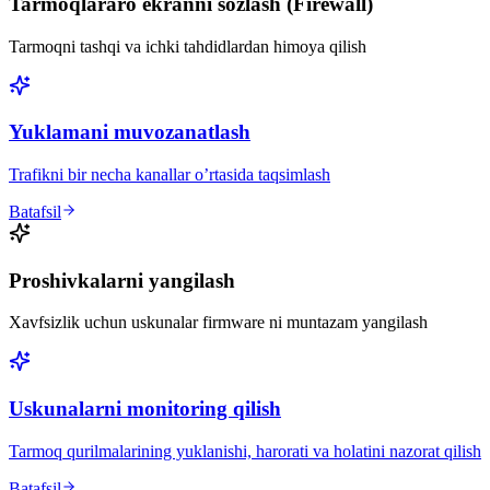
Tarmoqlararo ekranni sozlash (Firewall)
Tarmoqni tashqi va ichki tahdidlardan himoya qilish
Yuklamani muvozanatlash
Trafikni bir necha kanallar o’rtasida taqsimlash
Batafsil
Proshivkalarni yangilash
Xavfsizlik uchun uskunalar firmware ni muntazam yangilash
Uskunalarni monitoring qilish
Tarmoq qurilmalarining yuklanishi, harorati va holatini nazorat qilish
Batafsil