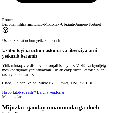
Router
Biz bilan ishlaymiz:
Cisco
•
MikroTik
•
Ubiquiti
•
Juniper
•
Fortinet
Ushbu xizmat uchun yetkazib berish
Ushbu loyiha uchun uskuna va litsenziyalarni
yetkazib beramiz
Yirik mintaqaviy distribyutor orqali ishlaymiz. Vazifa va byudjetga
mos konfiguratsiyani tanlaymiz, ishlab chiqaruvchi kafolati bilan
rasmiy olib kelamiz.
Cisco, Juniper, Aruba, MikroTik, Huawei, TP-Link, H3C
Hisob-kitob so'rash
Barcha vendorlar →
Muammolar
Mijozlar qanday muammolarga duch