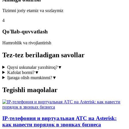
Tizimni joriy etamiz va sozlaymiz
4
Qo'llab-quvvatlash
Hamrohlik va rivojlantirish
Tez-tez beriladigan savollar
Qaysi uskunalar yaxshiroq?
▼
Kafolat bormi?
▼
Ijaraga olish mumkinmi?
▼
Tegishli maqolalar
IP-телефония и виртуальная АТС на Asterisk:
как навести порядок в звонках бизнеса