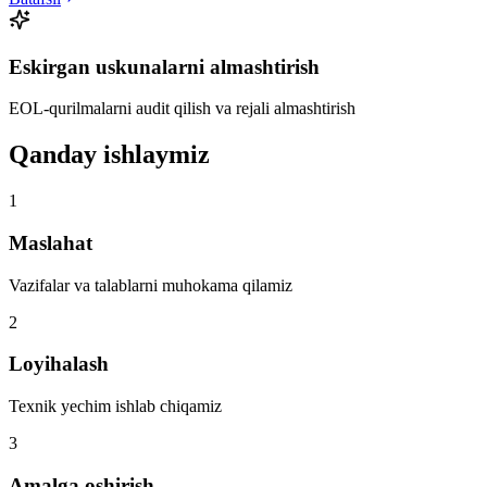
Eskirgan uskunalarni almashtirish
EOL-qurilmalarni audit qilish va rejali almashtirish
Qanday ishlaymiz
1
Maslahat
Vazifalar va talablarni muhokama qilamiz
2
Loyihalash
Texnik yechim ishlab chiqamiz
3
Amalga oshirish