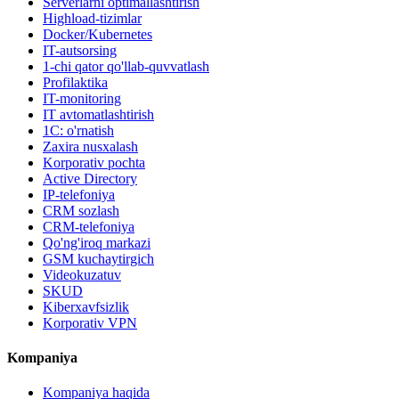
Serverlarni optimallashtirish
Highload-tizimlar
Docker/Kubernetes
IT-autsorsing
1-chi qator qo'llab-quvvatlash
Profilaktika
IT-monitoring
IT avtomatlashtirish
1C: o'rnatish
Zaxira nusxalash
Korporativ pochta
Active Directory
IP-telefoniya
CRM sozlash
CRM-telefoniya
Qo'ng'iroq markazi
GSM kuchaytirgich
Videokuzatuv
SKUD
Kiberxavfsizlik
Korporativ VPN
Kompaniya
Kompaniya haqida