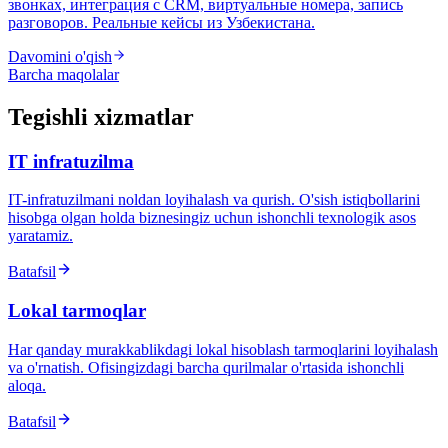
звонках, интеграция с CRM, виртуальные номера, запись
разговоров. Реальные кейсы из Узбекистана.
Davomini o'qish
Barcha maqolalar
Tegishli xizmatlar
IT infratuzilma
IT-infratuzilmani noldan loyihalash va qurish. O'sish istiqbollarini
hisobga olgan holda biznesingiz uchun ishonchli texnologik asos
yaratamiz.
Batafsil
Lokal tarmoqlar
Har qanday murakkablikdagi lokal hisoblash tarmoqlarini loyihalash
va o'rnatish. Ofisingizdagi barcha qurilmalar o'rtasida ishonchli
aloqa.
Batafsil