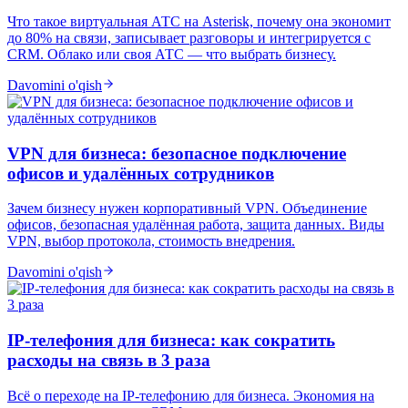
Что такое виртуальная АТС на Asterisk, почему она экономит
до 80% на связи, записывает разговоры и интегрируется с
CRM. Облако или своя АТС — что выбрать бизнесу.
Davomini o'qish
VPN для бизнеса: безопасное подключение
офисов и удалённых сотрудников
Зачем бизнесу нужен корпоративный VPN. Объединение
офисов, безопасная удалённая работа, защита данных. Виды
VPN, выбор протокола, стоимость внедрения.
Davomini o'qish
IP-телефония для бизнеса: как сократить
расходы на связь в 3 раза
Всё о переходе на IP-телефонию для бизнеса. Экономия на