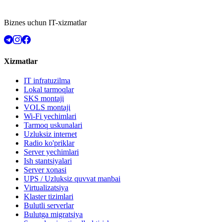
Biznes uchun IT-xizmatlar
Xizmatlar
IT infratuzilma
Lokal tarmoqlar
SKS montaji
VOLS montaji
Wi-Fi yechimlari
Tarmoq uskunalari
Uzluksiz internet
Radio ko'priklar
Server yechimlari
Ish stantsiyalari
Server xonasi
UPS / Uzluksiz quvvat manbai
Virtualizatsiya
Klaster tizimlari
Bulutli serverlar
Bulutga migratsiya