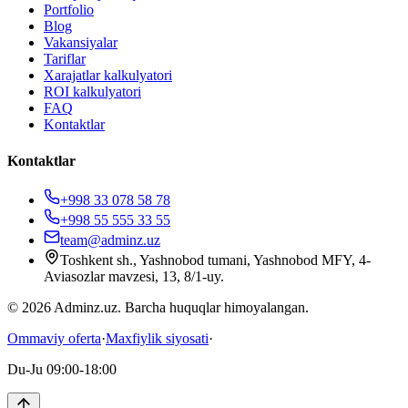
Portfolio
Blog
Vakansiyalar
Tariflar
Xarajatlar kalkulyatori
ROI kalkulyatori
FAQ
Kontaktlar
Kontaktlar
+998 33 078 58 78
+998 55 555 33 55
team@adminz.uz
Toshkent sh., Yashnobod tumani, Yashnobod MFY, 4-
Aviasozlar mavzesi, 13, 8/1-uy
.
© 2026 Adminz.uz. Barcha huquqlar himoyalangan.
Ommaviy oferta
·
Maxfiylik siyosati
·
Du-Ju 09:00-18:00