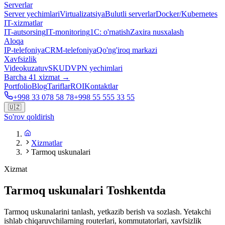
Serverlar
Server yechimlari
Virtualizatsiya
Bulutli serverlar
Docker/Kubernetes
IT-xizmatlar
IT-autsorsing
IT-monitoring
1C: o'rnatish
Zaxira nusxalash
Aloqa
IP-telefoniya
CRM-telefoniya
Qo'ng'iroq markazi
Xavfsizlik
Videokuzatuv
SKUD
VPN yechimlari
Barcha 41 xizmat →
Portfolio
Blog
Tariflar
ROI
Kontaktlar
+998 33 078 58 78
+998 55 555 33 55
🇺🇿
So'rov qoldirish
Xizmatlar
Tarmoq uskunalari
Xizmat
Tarmoq uskunalari Toshkentda
Tarmoq uskunalarini tanlash, yetkazib berish va sozlash. Yetakchi
ishlab chiqaruvchilarning routerlari, kommutatorlari, xavfsizlik