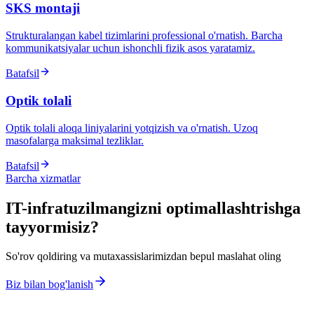
SKS montaji
Strukturalangan kabel tizimlarini professional o'rnatish. Barcha
kommunikatsiyalar uchun ishonchli fizik asos yaratamiz.
Batafsil
Optik tolali
Optik tolali aloqa liniyalarini yotqizish va o'rnatish. Uzoq
masofalarga maksimal tezliklar.
Batafsil
Barcha xizmatlar
IT-infratuzilmangizni optimallashtrishga
tayyormisiz?
So'rov qoldiring va mutaxassislarimizdan bepul maslahat oling
Biz bilan bog'lanish