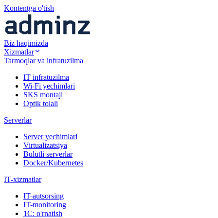
Kontentga o'tish
Biz haqimizda
Xizmatlar
Tarmoqlar va infratuzilma
IT infratuzilma
Wi-Fi yechimlari
SKS montaji
Optik tolali
Serverlar
Server yechimlari
Virtualizatsiya
Bulutli serverlar
Docker/Kubernetes
IT-xizmatlar
IT-autsorsing
IT-monitoring
1C: o'rnatish