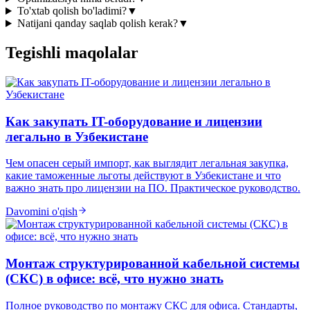
To'xtab qolish bo'ladimi?
▼
Natijani qanday saqlab qolish kerak?
▼
Tegishli maqolalar
Как закупать IT-оборудование и лицензии
легально в Узбекистане
Чем опасен серый импорт, как выглядит легальная закупка,
какие таможенные льготы действуют в Узбекистане и что
важно знать про лицензии на ПО. Практическое руководство.
Davomini o'qish
Монтаж структурированной кабельной системы
(СКС) в офисе: всё, что нужно знать
Полное руководство по монтажу СКС для офиса. Стандарты,