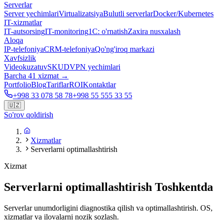
Serverlar
Server yechimlari
Virtualizatsiya
Bulutli serverlar
Docker/Kubernetes
IT-xizmatlar
IT-autsorsing
IT-monitoring
1C: o'rnatish
Zaxira nusxalash
Aloqa
IP-telefoniya
CRM-telefoniya
Qo'ng'iroq markazi
Xavfsizlik
Videokuzatuv
SKUD
VPN yechimlari
Barcha 41 xizmat →
Portfolio
Blog
Tariflar
ROI
Kontaktlar
+998 33 078 58 78
+998 55 555 33 55
🇺🇿
So'rov qoldirish
Xizmatlar
Serverlarni optimallashtirish
Xizmat
Serverlarni optimallashtirish Toshkentda
Serverlar unumdorligini diagnostika qilish va optimallashtirish. OS,
xizmatlar va ilovalarni nozik sozlash.