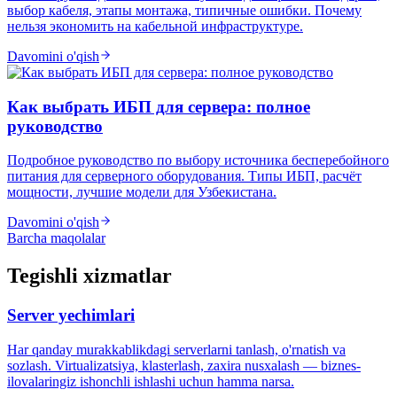
выбор кабеля, этапы монтажа, типичные ошибки. Почему
нельзя экономить на кабельной инфраструктуре.
Davomini o'qish
Как выбрать ИБП для сервера: полное
руководство
Подробное руководство по выбору источника бесперебойного
питания для серверного оборудования. Типы ИБП, расчёт
мощности, лучшие модели для Узбекистана.
Davomini o'qish
Barcha maqolalar
Tegishli xizmatlar
Server yechimlari
Har qanday murakkablikdagi serverlarni tanlash, o'rnatish va
sozlash. Virtualizatsiya, klasterlash, zaxira nusxalash — biznes-
ilovalaringiz ishonchli ishlashi uchun hamma narsa.