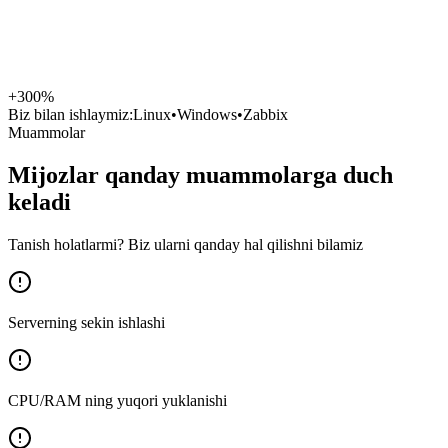
+300%
Biz bilan ishlaymiz:
Linux
•
Windows
•
Zabbix
Muammolar
Mijozlar qanday muammolarga duch
keladi
Tanish holatlarmi? Biz ularni qanday hal qilishni bilamiz
Serverning sekin ishlashi
CPU/RAM ning yuqori yuklanishi