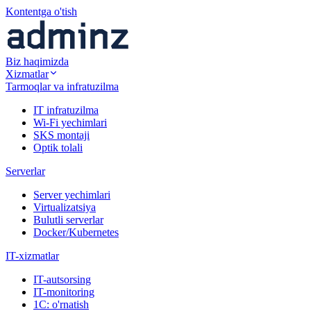
Kontentga o'tish
Biz haqimizda
Xizmatlar
Tarmoqlar va infratuzilma
IT infratuzilma
Wi-Fi yechimlari
SKS montaji
Optik tolali
Serverlar
Server yechimlari
Virtualizatsiya
Bulutli serverlar
Docker/Kubernetes
IT-xizmatlar
IT-autsorsing
IT-monitoring
1C: o'rnatish