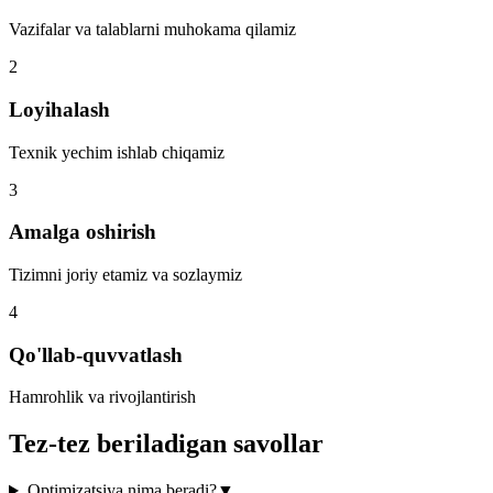
Vazifalar va talablarni muhokama qilamiz
2
Loyihalash
Texnik yechim ishlab chiqamiz
3
Amalga oshirish
Tizimni joriy etamiz va sozlaymiz
4
Qo'llab-quvvatlash
Hamrohlik va rivojlantirish
Tez-tez beriladigan savollar
Optimizatsiya nima beradi?
▼