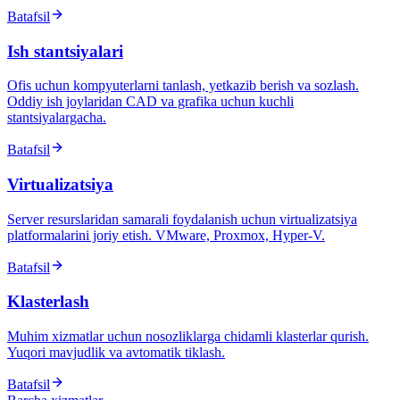
Batafsil
Ish stantsiyalari
Ofis uchun kompyuterlarni tanlash, yetkazib berish va sozlash.
Oddiy ish joylaridan CAD va grafika uchun kuchli
stantsiyalargacha.
Batafsil
Virtualizatsiya
Server resurslaridan samarali foydalanish uchun virtualizatsiya
platformalarini joriy etish. VMware, Proxmox, Hyper-V.
Batafsil
Klasterlash
Muhim xizmatlar uchun nosozliklarga chidamli klasterlar qurish.
Yuqori mavjudlik va avtomatik tiklash.
Batafsil