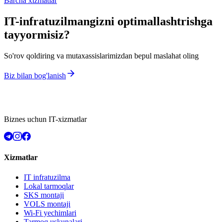
Barcha xizmatlar
IT-infratuzilmangizni optimallashtrishga
tayyormisiz?
So'rov qoldiring va mutaxassislarimizdan bepul maslahat oling
Biz bilan bog'lanish
Biznes uchun IT-xizmatlar
Xizmatlar
IT infratuzilma
Lokal tarmoqlar
SKS montaji
VOLS montaji
Wi-Fi yechimlari
Tarmoq uskunalari