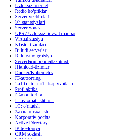
Uzluksiz internet
Radio ko'priklar
Server yechimlari
Ish stantsiyalari
Server xonasi
UPS / Uzluksiz quvvat manbai
Virtualizatsiya
Klaster tizimlari
Bulutli serverlar
Bulutga migratsiya
Serverlarni optimallashtirish
Highload-tizimlar
Docker/Kubernetes
IT-autsorsing
1-chi qator qo'llab-quvvatlash
Profilaktika
IT-monitoring
IT avtomatlashtirish
1C: o'rnatish
Zaxira nusxalash
Korporativ pochta
Active Directory
IP-telefoniya
CRM sozlash