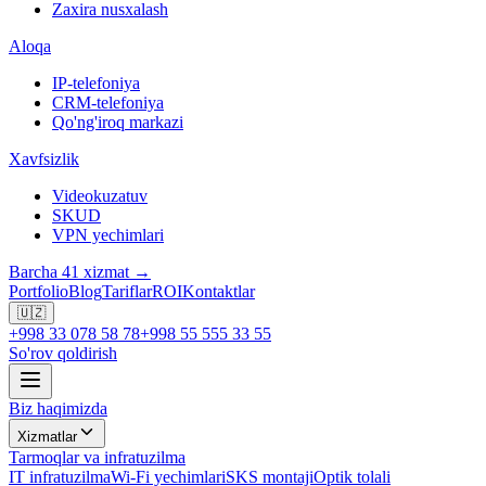
Zaxira nusxalash
Aloqa
IP-telefoniya
CRM-telefoniya
Qo'ng'iroq markazi
Xavfsizlik
Videokuzatuv
SKUD
VPN yechimlari
Barcha 41 xizmat →
Portfolio
Blog
Tariflar
ROI
Kontaktlar
🇺🇿
+998 33 078 58 78
+998 55 555 33 55
So'rov qoldirish
Biz haqimizda
Xizmatlar
Tarmoqlar va infratuzilma
IT infratuzilma
Wi-Fi yechimlari
SKS montaji
Optik tolali