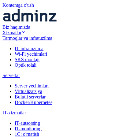
Kontentga o'tish
Biz haqimizda
Xizmatlar
Tarmoqlar va infratuzilma
IT infratuzilma
Wi-Fi yechimlari
SKS montaji
Optik tolali
Serverlar
Server yechimlari
Virtualizatsiya
Bulutli serverlar
Docker/Kubernetes
IT-xizmatlar
IT-autsorsing
IT-monitoring
1C: o'rnatish