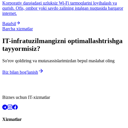
Korporativ darajadagi uzluksiz Wi-Fi tarmoqlarini loyihalash va
qurish. Ofis, ombor yoki savdo zalining istalgan nuqtasida barqaror
internet.
Batafsil
Barcha xizmatlar
IT-infratuzilmangizni optimallashtrishga
tayyormisiz?
So'rov qoldiring va mutaxassislarimizdan bepul maslahat oling
Biz bilan bog'lanish
Biznes uchun IT-xizmatlar
Xizmatlar