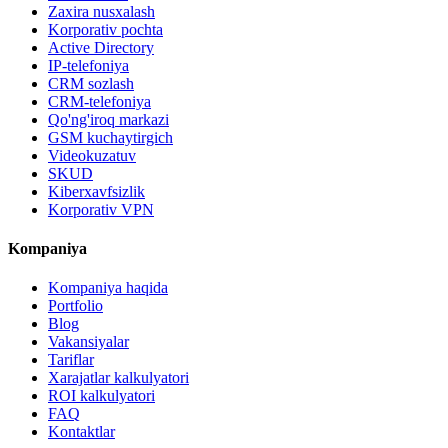
Zaxira nusxalash
Korporativ pochta
Active Directory
IP-telefoniya
CRM sozlash
CRM-telefoniya
Qo'ng'iroq markazi
GSM kuchaytirgich
Videokuzatuv
SKUD
Kiberxavfsizlik
Korporativ VPN
Kompaniya
Kompaniya haqida
Portfolio
Blog
Vakansiyalar
Tariflar
Xarajatlar kalkulyatori
ROI kalkulyatori
FAQ
Kontaktlar