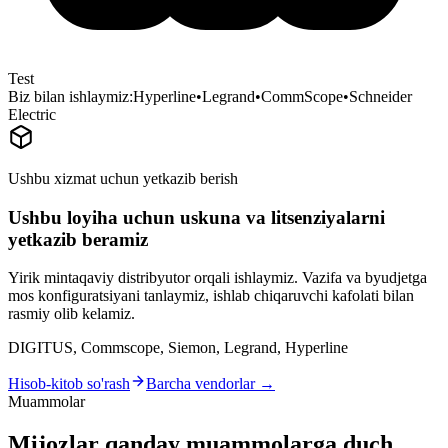
Test
Biz bilan ishlaymiz:
Hyperline
•
Legrand
•
CommScope
•
Schneider
Electric
Ushbu xizmat uchun yetkazib berish
Ushbu loyiha uchun uskuna va litsenziyalarni
yetkazib beramiz
Yirik mintaqaviy distribyutor orqali ishlaymiz. Vazifa va byudjetga
mos konfiguratsiyani tanlaymiz, ishlab chiqaruvchi kafolati bilan
rasmiy olib kelamiz.
DIGITUS, Commscope, Siemon, Legrand, Hyperline
Hisob-kitob so'rash
Barcha vendorlar →
Muammolar
Mijozlar qanday muammolarga duch