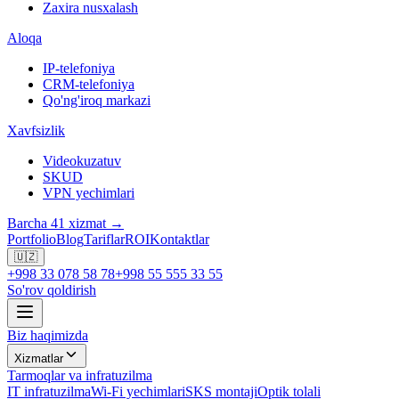
Zaxira nusxalash
Aloqa
IP-telefoniya
CRM-telefoniya
Qo'ng'iroq markazi
Xavfsizlik
Videokuzatuv
SKUD
VPN yechimlari
Barcha 41 xizmat →
Portfolio
Blog
Tariflar
ROI
Kontaktlar
🇺🇿
+998 33 078 58 78
+998 55 555 33 55
So'rov qoldirish
Biz haqimizda
Xizmatlar
Tarmoqlar va infratuzilma
IT infratuzilma
Wi-Fi yechimlari
SKS montaji
Optik tolali