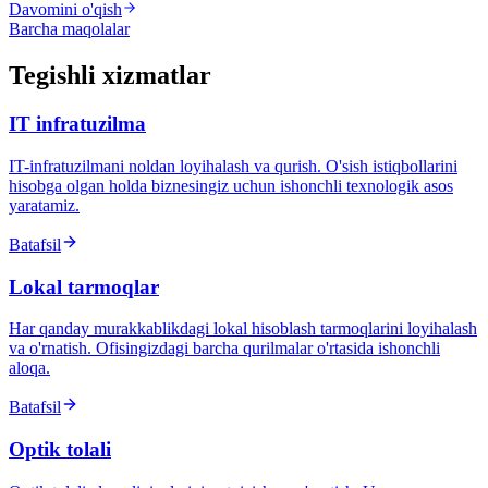
Davomini o'qish
Barcha maqolalar
Tegishli xizmatlar
IT infratuzilma
IT-infratuzilmani noldan loyihalash va qurish. O'sish istiqbollarini
hisobga olgan holda biznesingiz uchun ishonchli texnologik asos
yaratamiz.
Batafsil
Lokal tarmoqlar
Har qanday murakkablikdagi lokal hisoblash tarmoqlarini loyihalash
va o'rnatish. Ofisingizdagi barcha qurilmalar o'rtasida ishonchli
aloqa.
Batafsil
Optik tolali