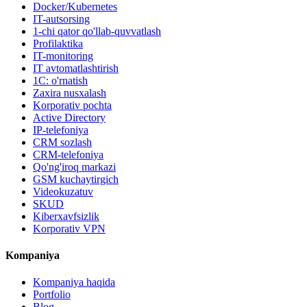
Docker/Kubernetes
IT-autsorsing
1-chi qator qo'llab-quvvatlash
Profilaktika
IT-monitoring
IT avtomatlashtirish
1C: o'rnatish
Zaxira nusxalash
Korporativ pochta
Active Directory
IP-telefoniya
CRM sozlash
CRM-telefoniya
Qo'ng'iroq markazi
GSM kuchaytirgich
Videokuzatuv
SKUD
Kiberxavfsizlik
Korporativ VPN
Kompaniya
Kompaniya haqida
Portfolio
Blog