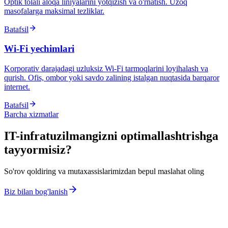
Optik tolali aloqa liniyalarini yotqizish va o'rnatish. Uzoq
masofalarga maksimal tezliklar.
Batafsil
Wi-Fi yechimlari
Korporativ darajadagi uzluksiz Wi-Fi tarmoqlarini loyihalash va
qurish. Ofis, ombor yoki savdo zalining istalgan nuqtasida barqaror
internet.
Batafsil
Barcha xizmatlar
IT-infratuzilmangizni optimallashtrishga
tayyormisiz?
So'rov qoldiring va mutaxassislarimizdan bepul maslahat oling
Biz bilan bog'lanish