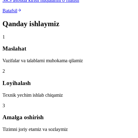
SKS asosida kirish nuqtalarini o’rnatish
Batafsil
Qanday ishlaymiz
1
Maslahat
Vazifalar va talablarni muhokama qilamiz
2
Loyihalash
Texnik yechim ishlab chiqamiz
3
Amalga oshirish
Tizimni joriy etamiz va sozlaymiz