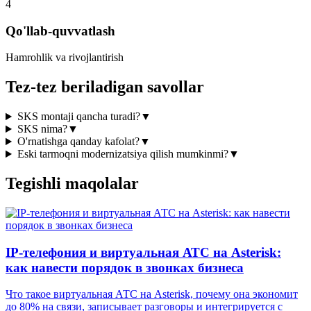
4
Qo'llab-quvvatlash
Hamrohlik va rivojlantirish
Tez-tez beriladigan savollar
SKS montaji qancha turadi?
▼
SKS nima?
▼
O'rnatishga qanday kafolat?
▼
Eski tarmoqni modernizatsiya qilish mumkinmi?
▼
Tegishli maqolalar
IP-телефония и виртуальная АТС на Asterisk:
как навести порядок в звонках бизнеса
Что такое виртуальная АТС на Asterisk, почему она экономит
до 80% на связи, записывает разговоры и интегрируется с