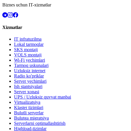
Biznes uchun IT-xizmatlar
Xizmatlar
IT infratuzilma
Lokal tarmoqlar
SKS montaji
VOLS montaji
Wi-Fi yechimlari
Tarmoq uskunalari
Uzluksiz internet
Radio ko'priklar
Server yechimlari
Ish stantsiyalari
Server xonasi
UPS / Uzluksiz quvvat manbai
Virtualizatsiya
Klaster tizimlari
Bulutli serverlar
Bulutga migratsiya
Serverlarni optimallashtirish
Highload-tizimlar