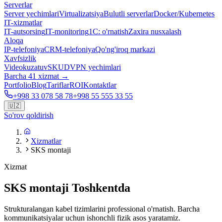
Serverlar
Server yechimlari
Virtualizatsiya
Bulutli serverlar
Docker/Kubernetes
IT-xizmatlar
IT-autsorsing
IT-monitoring
1C: o'rnatish
Zaxira nusxalash
Aloqa
IP-telefoniya
CRM-telefoniya
Qo'ng'iroq markazi
Xavfsizlik
Videokuzatuv
SKUD
VPN yechimlari
Barcha 41 xizmat →
Portfolio
Blog
Tariflar
ROI
Kontaktlar
+998 33 078 58 78
+998 55 555 33 55
🇺🇿
So'rov qoldirish
Xizmatlar
SKS montaji
Xizmat
SKS montaji Toshkentda
Strukturalangan kabel tizimlarini professional o'rnatish. Barcha
kommunikatsiyalar uchun ishonchli fizik asos yaratamiz.