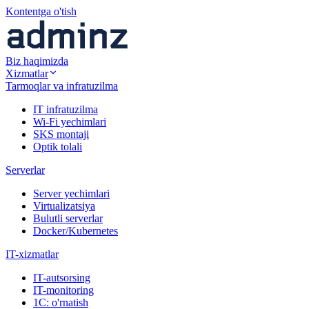
Kontentga o'tish
Biz haqimizda
Xizmatlar
Tarmoqlar va infratuzilma
IT infratuzilma
Wi-Fi yechimlari
SKS montaji
Optik tolali
Serverlar
Server yechimlari
Virtualizatsiya
Bulutli serverlar
Docker/Kubernetes
IT-xizmatlar
IT-autsorsing
IT-monitoring
1C: o'rnatish