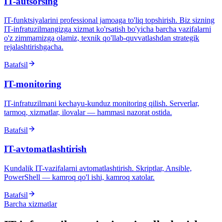
IT-autsorsing
IT-funktsiyalarini professional jamoaga to'liq topshirish. Biz sizning
IT-infratuzilmangizga xizmat ko'rsatish bo'yicha barcha vazifalarni
o'z zimmamizga olamiz, texnik qo'llab-quvvatlashdan strategik
rejalashtirishgacha.
Batafsil
IT-monitoring
IT-infratuzilmani kechayu-kunduz monitoring qilish. Serverlar,
tarmoq, xizmatlar, ilovalar — hammasi nazorat ostida.
Batafsil
IT-avtomatlashtirish
Kundalik IT-vazifalarni avtomatlashtirish. Skriptlar, Ansible,
PowerShell — kamroq qo'l ishi, kamroq xatolar.
Batafsil
Barcha xizmatlar