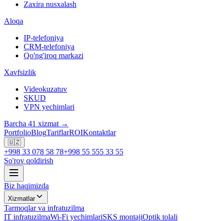
Zaxira nusxalash
Aloqa
IP-telefoniya
CRM-telefoniya
Qo'ng'iroq markazi
Xavfsizlik
Videokuzatuv
SKUD
VPN yechimlari
Barcha 41 xizmat →
Portfolio
Blog
Tariflar
ROI
Kontaktlar
🇺🇿
+998 33 078 58 78
+998 55 555 33 55
So'rov qoldirish
Biz haqimizda
Xizmatlar
Tarmoqlar va infratuzilma
IT infratuzilma
Wi-Fi yechimlari
SKS montaji
Optik tolali