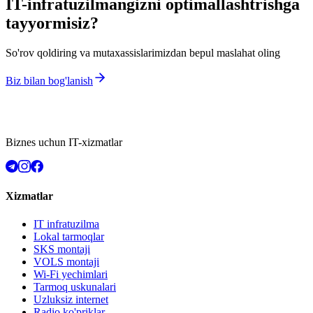
IT-infratuzilmangizni optimallashtrishga
tayyormisiz?
So'rov qoldiring va mutaxassislarimizdan bepul maslahat oling
Biz bilan bog'lanish
Biznes uchun IT-xizmatlar
Xizmatlar
IT infratuzilma
Lokal tarmoqlar
SKS montaji
VOLS montaji
Wi-Fi yechimlari
Tarmoq uskunalari
Uzluksiz internet
Radio ko'priklar