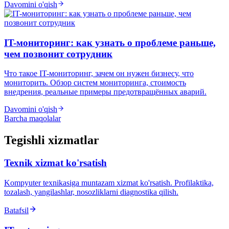
Davomini o'qish
IT-мониторинг: как узнать о проблеме раньше,
чем позвонит сотрудник
Что такое IT-мониторинг, зачем он нужен бизнесу, что
мониторить. Обзор систем мониторинга, стоимость
внедрения, реальные примеры предотвращённых аварий.
Davomini o'qish
Barcha maqolalar
Tegishli xizmatlar
Texnik xizmat ko'rsatish
Kompyuter texnikasiga muntazam xizmat ko'rsatish. Profilaktika,
tozalash, yangilashlar, nosozliklarni diagnostika qilish.
Batafsil