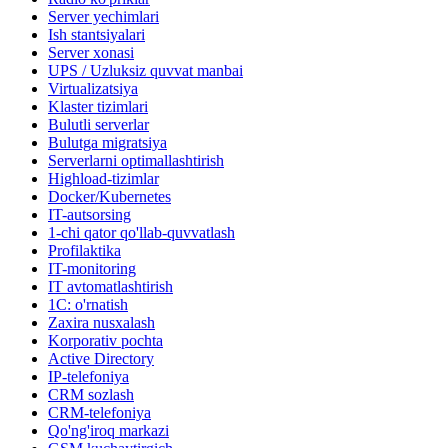
Server yechimlari
Ish stantsiyalari
Server xonasi
UPS / Uzluksiz quvvat manbai
Virtualizatsiya
Klaster tizimlari
Bulutli serverlar
Bulutga migratsiya
Serverlarni optimallashtirish
Highload-tizimlar
Docker/Kubernetes
IT-autsorsing
1-chi qator qo'llab-quvvatlash
Profilaktika
IT-monitoring
IT avtomatlashtirish
1C: o'rnatish
Zaxira nusxalash
Korporativ pochta
Active Directory
IP-telefoniya
CRM sozlash
CRM-telefoniya
Qo'ng'iroq markazi