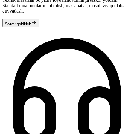
Texnik masalalar bo'yicha foydalanuvchilarga tezkor yordam.
Standart muammolarni hal qilish, maslahatlar, masofaviy qo'llab-
quvvatlash.
So'rov qoldirish