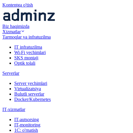
Kontentga o'tish
Biz haqimizda
Xizmatlar
Tarmoqlar va infratuzilma
IT infratuzilma
Wi-Fi yechimlari
SKS montaji
Optik tolali
Serverlar
Server yechimlari
Virtualizatsiya
Bulutli serverlar
Docker/Kubernetes
IT-xizmatlar
IT-autsorsing
IT-monitoring
1C: o'rnatish