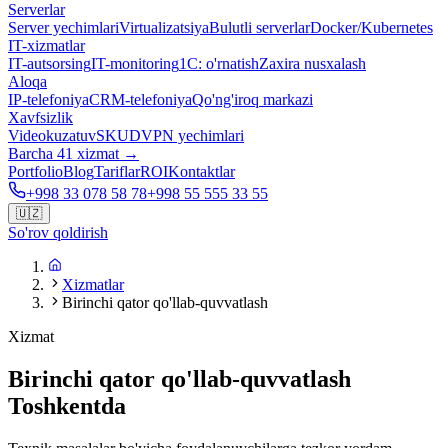
Serverlar
Server yechimlari
Virtualizatsiya
Bulutli serverlar
Docker/Kubernetes
IT-xizmatlar
IT-autsorsing
IT-monitoring
1C: o'rnatish
Zaxira nusxalash
Aloqa
IP-telefoniya
CRM-telefoniya
Qo'ng'iroq markazi
Xavfsizlik
Videokuzatuv
SKUD
VPN yechimlari
Barcha 41 xizmat →
Portfolio
Blog
Tariflar
ROI
Kontaktlar
+998 33 078 58 78
+998 55 555 33 55
🇺🇿
So'rov qoldirish
Xizmatlar
Birinchi qator qo'llab-quvvatlash
Xizmat
Birinchi qator qo'llab-quvvatlash
Toshkentda