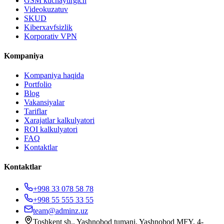
GSM kuchaytirgich
Videokuzatuv
SKUD
Kiberxavfsizlik
Korporativ VPN
Kompaniya
Kompaniya haqida
Portfolio
Blog
Vakansiyalar
Tariflar
Xarajatlar kalkulyatori
ROI kalkulyatori
FAQ
Kontaktlar
Kontaktlar
+998 33 078 58 78
+998 55 555 33 55
team@adminz.uz
Toshkent sh., Yashnobod tumani, Yashnobod MFY, 4-