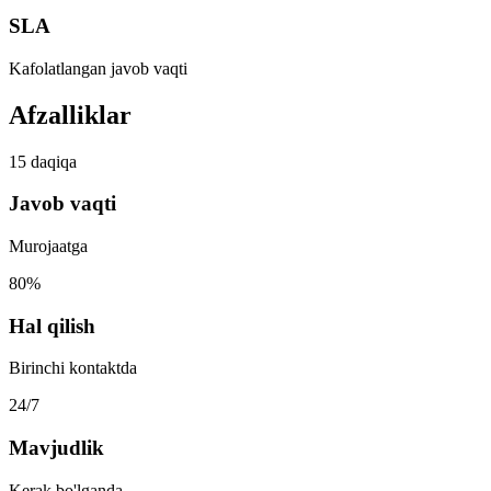
SLA
Kafolatlangan javob vaqti
Afzalliklar
15 daqiqa
Javob vaqti
Murojaatga
80%
Hal qilish
Birinchi kontaktda
24/7
Mavjudlik
Kerak bo'lganda