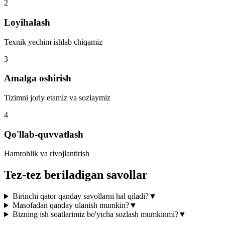
2
Loyihalash
Texnik yechim ishlab chiqamiz
3
Amalga oshirish
Tizimni joriy etamiz va sozlaymiz
4
Qo'llab-quvvatlash
Hamrohlik va rivojlantirish
Tez-tez beriladigan savollar
Birinchi qator qanday savollarni hal qiladi?
▼
Masofadan qanday ulanish mumkin?
▼
Bizning ish soatlarimiz bo'yicha sozlash mumkinmi?
▼