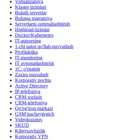
Virtualizatsiya
Klaster tizimlari
Bulutli serverlar
Bulutga migratsiya
Serverlarni optimallashtirish
Highload-tizimlar
Docker/Kubernetes
IT-autsorsing
1-chi qator qo'llab-quvvatlash
Profilaktika
IT-monitoring
IT avtomatlashtirish
1C: o'rnatish
Zaxira nusxalash
Korporativ pochta
Active Directory
IP-telefoniya
CRM sozlash
CRM-telefoniya
Qo'ng'iroq markazi
GSM kuchaytirgich
Videokuzatuv
SKUD
Kiberxavfsizlik
Korporativ VPN