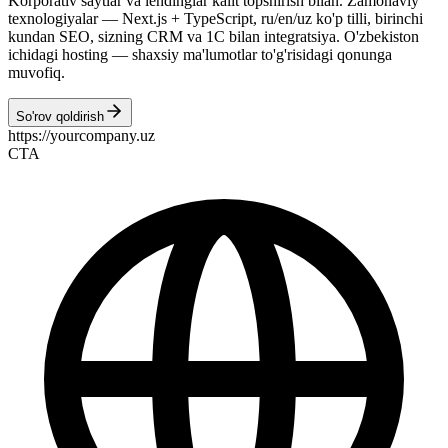
Korporativ saytlar va lendinglar kalit topshirish bilan. Zamonaviy
texnologiyalar — Next.js + TypeScript, ru/en/uz ko'p tilli, birinchi
kundan SEO, sizning CRM va 1C bilan integratsiya. O'zbekiston
ichidagi hosting — shaxsiy ma'lumotlar to'g'risidagi qonunga
muvofiq.
So'rov qoldirish
https://yourcompany.uz
CTA