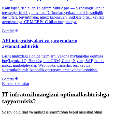
Kalit topshirish bilan Telegram Mini Apps — biznesingiz uchun
messenjer ichidagi ilovalar. Do'konlar, yetkazib berish, sodiqlik
dasturlari, buyurtmalar, mijoz kabinetlari. initData orqali xavfsiz
avtorizatsiya, CRM/ERP/1C bilan integratsiya.
Batafsil
API integratsiyalari va jarayonlarni
avtomatlashtirish
Biznesingizdagi alohida tizimlarni yagona ma'lumotlar oqimiga
bog'laymiz. 1C, Bitrix24, amoCRM, Click, Payme, SAP, bank-
mijoz, marketpleyslar. Webhooks, parserlar, real vaqtda
sinxronlashtirish, kundalik operatsiyalarni avtomatlashtirish.
Batafsil
Barcha xizmatlar
IT-infratuzilmangizni optimallashtrishga
tayyormisiz?
So'rov qoldiring va mutaxassislarimizdan bepul maslahat oling