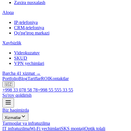
Zaxira nusxalash
Aloqa
IP-telefoniya
CRM-telefoniya
Qo'ng'iroq markazi
Xavfsizlik
Videokuzatuv
SKUD
VPN yechimlari
Barcha 41 xizmat →
Portfolio
Blog
Tariflar
ROI
Kontaktlar
🇺🇿
+998 33 078 58 78
+998 55 555 33 55
So'rov qoldirish
Biz haqimizda
Xizmatlar
Tarmoqlar va infratuzilma
IT infratuzilma
Wi-Fi yechimlari
SKS montaji
Optik tolali