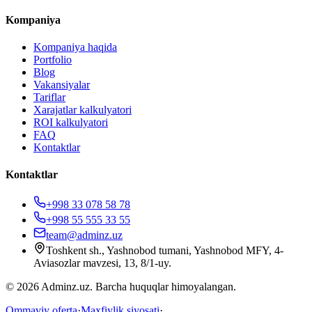
Kompaniya
Kompaniya haqida
Portfolio
Blog
Vakansiyalar
Tariflar
Xarajatlar kalkulyatori
ROI kalkulyatori
FAQ
Kontaktlar
Kontaktlar
+998 33 078 58 78
+998 55 555 33 55
team@adminz.uz
Toshkent sh., Yashnobod tumani, Yashnobod MFY, 4-
Aviasozlar mavzesi, 13, 8/1-uy
.
© 2026 Adminz.uz. Barcha huquqlar himoyalangan.
Ommaviy oferta
·
Maxfiylik siyosati
·