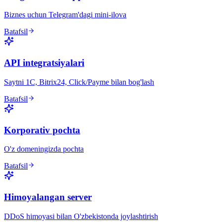
Biznes uchun Telegram'dagi mini-ilova
Batafsil
API integratsiyalari
Saytni 1C, Bitrix24, Click/Payme bilan bog'lash
Batafsil
Korporativ pochta
O'z domeningizda pochta
Batafsil
Himoyalangan server
DDoS himoyasi bilan O'zbekistonda joylashtirish