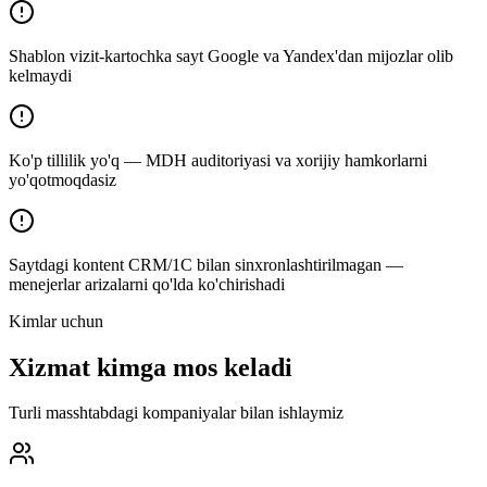
Shablon vizit-kartochka sayt Google va Yandex'dan mijozlar olib
kelmaydi
Ko'p tillilik yo'q — MDH auditoriyasi va xorijiy hamkorlarni
yo'qotmoqdasiz
Saytdagi kontent CRM/1C bilan sinxronlashtirilmagan —
menejerlar arizalarni qo'lda ko'chirishadi
Kimlar uchun
Xizmat kimga mos keladi
Turli masshtabdagi kompaniyalar bilan ishlaymiz