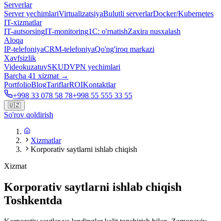
Serverlar
Server yechimlari
Virtualizatsiya
Bulutli serverlar
Docker/Kubernetes
IT-xizmatlar
IT-autsorsing
IT-monitoring
1C: o'rnatish
Zaxira nusxalash
Aloqa
IP-telefoniya
CRM-telefoniya
Qo'ng'iroq markazi
Xavfsizlik
Videokuzatuv
SKUD
VPN yechimlari
Barcha 41 xizmat →
Portfolio
Blog
Tariflar
ROI
Kontaktlar
+998 33 078 58 78
+998 55 555 33 55
🇺🇿
So'rov qoldirish
Xizmatlar
Korporativ saytlarni ishlab chiqish
Xizmat
Korporativ saytlarni ishlab chiqish
Toshkentda