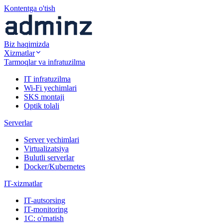
Kontentga o'tish
Biz haqimizda
Xizmatlar
Tarmoqlar va infratuzilma
IT infratuzilma
Wi-Fi yechimlari
SKS montaji
Optik tolali
Serverlar
Server yechimlari
Virtualizatsiya
Bulutli serverlar
Docker/Kubernetes
IT-xizmatlar
IT-autsorsing
IT-monitoring
1C: o'rnatish