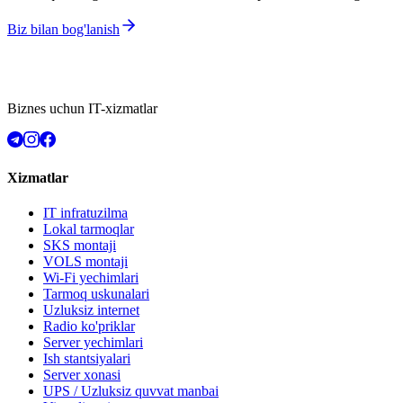
Biz bilan bog'lanish
Biznes uchun IT-xizmatlar
Xizmatlar
IT infratuzilma
Lokal tarmoqlar
SKS montaji
VOLS montaji
Wi-Fi yechimlari
Tarmoq uskunalari
Uzluksiz internet
Radio ko'priklar
Server yechimlari
Ish stantsiyalari
Server xonasi
UPS / Uzluksiz quvvat manbai