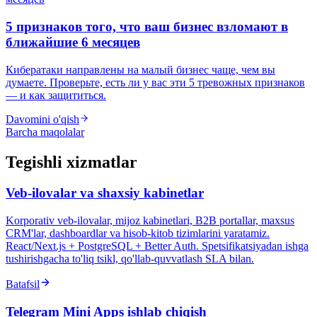
5 признаков того, что ваш бизнес взломают в
ближайшие 6 месяцев
Кибератаки направлены на малый бизнес чаще, чем вы
думаете. Проверьте, есть ли у вас эти 5 тревожных признаков
— и как защититься.
Davomini o'qish
Barcha maqolalar
Tegishli xizmatlar
Veb-ilovalar va shaxsiy kabinetlar
Korporativ veb-ilovalar, mijoz kabinetlari, B2B portallar, maxsus
CRM'lar, dashboardlar va hisob-kitob tizimlarini yaratamiz.
React/Next.js + PostgreSQL + Better Auth. Spetsifikatsiyadan ishga
tushirishgacha to'liq tsikl, qo'llab-quvvatlash SLA bilan.
Batafsil
Telegram Mini Apps ishlab chiqish