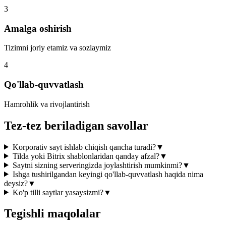
3
Amalga oshirish
Tizimni joriy etamiz va sozlaymiz
4
Qo'llab-quvvatlash
Hamrohlik va rivojlantirish
Tez-tez beriladigan savollar
Korporativ sayt ishlab chiqish qancha turadi?
▼
Tilda yoki Bitrix shablonlaridan qanday afzal?
▼
Saytni sizning serveringizda joylashtirish mumkinmi?
▼
Ishga tushirilgandan keyingi qo'llab-quvvatlash haqida nima
deysiz?
▼
Ko'p tilli saytlar yasaysizmi?
▼
Tegishli maqolalar