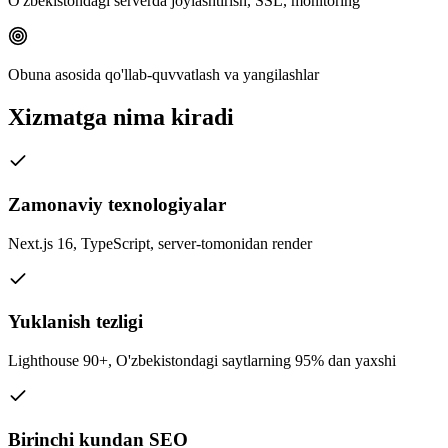
O'zbekistondagi serverda joylashtirish, SSL, monitoring
Obuna asosida qo'llab-quvvatlash va yangilashlar
Xizmatga nima kiradi
Zamonaviy texnologiyalar
Next.js 16, TypeScript, server-tomonidan render
Yuklanish tezligi
Lighthouse 90+, O'zbekistondagi saytlarning 95% dan yaxshi
Birinchi kundan SEO