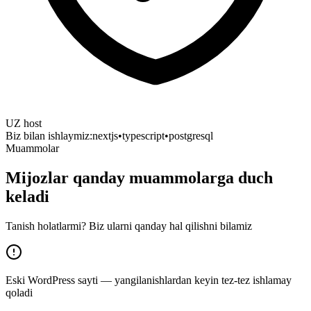
UZ host
Biz bilan ishlaymiz:
nextjs
•
typescript
•
postgresql
Muammolar
Mijozlar qanday muammolarga duch
keladi
Tanish holatlarmi? Biz ularni qanday hal qilishni bilamiz
Eski WordPress sayti — yangilanishlardan keyin tez-tez ishlamay
qoladi