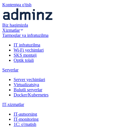
Kontentga o'tish
Biz haqimizda
Xizmatlar
Tarmoqlar va infratuzilma
IT infratuzilma
Wi-Fi yechimlari
SKS montaji
Optik tolali
Serverlar
Server yechimlari
Virtualizatsiya
Bulutli serverlar
Docker/Kubernetes
IT-xizmatlar
IT-autsorsing
IT-monitoring
1C: o'rnatish