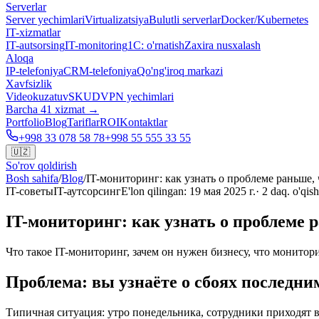
Serverlar
Server yechimlari
Virtualizatsiya
Bulutli serverlar
Docker/Kubernetes
IT-xizmatlar
IT-autsorsing
IT-monitoring
1C: o'rnatish
Zaxira nusxalash
Aloqa
IP-telefoniya
CRM-telefoniya
Qo'ng'iroq markazi
Xavfsizlik
Videokuzatuv
SKUD
VPN yechimlari
Barcha 41 xizmat →
Portfolio
Blog
Tariflar
ROI
Kontaktlar
+998 33 078 58 78
+998 55 555 33 55
🇺🇿
So'rov qoldirish
Bosh sahifa
/
Blog
/
IT-мониторинг: как узнать о проблеме раньше,
IT-советы
IT-аутсорсинг
E'lon qilingan
:
19 мая 2025 г.
·
2
daq. o'qish
IT-мониторинг: как узнать о проблеме 
Что такое IT-мониторинг, зачем он нужен бизнесу, что монито
Проблема: вы узнаёте о сбоях последни
Типичная ситуация: утро понедельника, сотрудники приходят в о