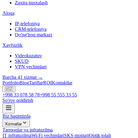
Zaxira nusxalash
Aloqa
IP-telefoniya
CRM-telefoniya
Qo'ng'iroq markazi
Xavfsizlik
Videokuzatuv
SKUD
VPN yechimlari
Barcha 41 xizmat →
Portfolio
Blog
Tariflar
ROI
Kontaktlar
🇺🇿
+998 33 078 58 78
+998 55 555 33 55
So'rov qoldirish
Biz haqimizda
Xizmatlar
Tarmoqlar va infratuzilma
IT infratuzilma
Wi-Fi yechimlari
SKS montaji
Optik tolali