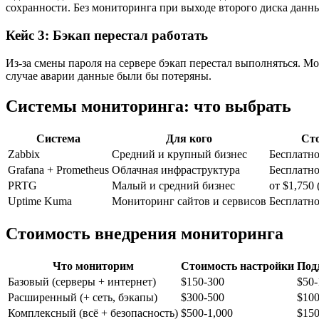
сохранности. Без мониторинга при выходе второго диска данн
Кейс 3: Бэкап перестал работать
Из-за смены пароля на сервере бэкап перестал выполняться. М
случае аварии данные были бы потеряны.
Системы мониторинга: что выбрать
Система
Для кого
Ст
Zabbix
Средний и крупный бизнес
Бесплатно
Grafana + Prometheus
Облачная инфраструктура
Бесплатно
PRTG
Малый и средний бизнес
от $1,750
Uptime Kuma
Мониторинг сайтов и сервисов
Бесплатно
Стоимость внедрения мониторинга
Что мониторим
Стоимость настройки
Под
Базовый (серверы + интернет)
$150-300
$50-
Расширенный (+ сеть, бэкапы)
$300-500
$100
Комплексный (всё + безопасность)
$500-1,000
$150