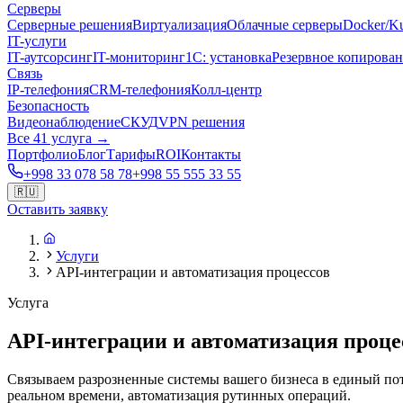
Серверы
Серверные решения
Виртуализация
Облачные серверы
Docker/Ku
IT-услуги
IT-аутсорсинг
IT-мониторинг
1С: установка
Резервное копирова
Связь
IP-телефония
CRM-телефония
Колл-центр
Безопасность
Видеонаблюдение
СКУД
VPN решения
Все 41 услуга →
Портфолио
Блог
Тарифы
ROI
Контакты
+998 33 078 58 78
+998 55 555 33 55
🇷🇺
Оставить заявку
Услуги
API-интеграции и автоматизация процессов
Услуга
API-интеграции и автоматизация проце
Связываем разрозненные системы вашего бизнеса в единый пото
реальном времени, автоматизация рутинных операций.