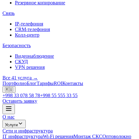
Резервное копирование
Связь
IP-телефония
CRM-телефония
Колл-центр
Безопасность
Видеонаблюдение
СКУД
VPN решения
Все 41 услуга →
Портфолио
Блог
Тарифы
ROI
Контакты
🇷🇺
+998 33 078 58 78
+998 55 555 33 55
Оставить заявку
О нас
Услуги
Сети и инфраструктура
IT инфраструктура
Wi-Fi решения
Монтаж СКС
Оптоволокно