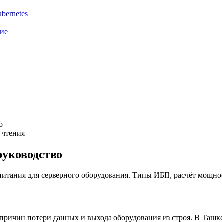
bernetes
ние
о
 чтения
руководство
итания для серверного оборудования. Типы ИБП, расчёт мощнос
причин потери данных и выхода оборудования из строя. В Ташке