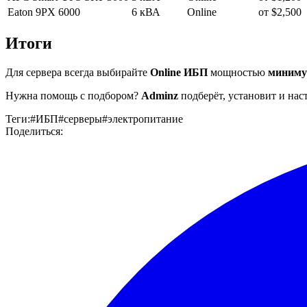
Eaton 9PX 6000
6 кВА
Online
от $2,500
Итоги
Для сервера всегда выбирайте
Online ИБП
мощностью
миниму
Нужна помощь с подбором?
Adminz
подберёт, установит и нас
Теги
:
#
ИБП
#
серверы
#
электропитание
Поделиться
: