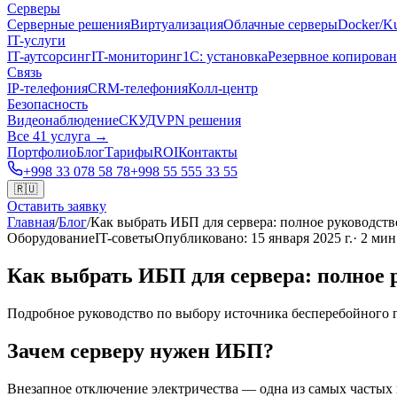
Серверы
Серверные решения
Виртуализация
Облачные серверы
Docker/Ku
IT-услуги
IT-аутсорсинг
IT-мониторинг
1С: установка
Резервное копирова
Связь
IP-телефония
CRM-телефония
Колл-центр
Безопасность
Видеонаблюдение
СКУД
VPN решения
Все 41 услуга →
Портфолио
Блог
Тарифы
ROI
Контакты
+998 33 078 58 78
+998 55 555 33 55
🇷🇺
Оставить заявку
Главная
/
Блог
/
Как выбрать ИБП для сервера: полное руководств
Оборудование
IT-советы
Опубликовано
:
15 января 2025 г.
·
2
мин
Как выбрать ИБП для сервера: полное 
Подробное руководство по выбору источника бесперебойного п
Зачем серверу нужен ИБП?
Внезапное отключение электричества — одна из самых частых 