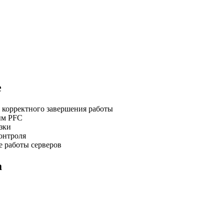
е
корректного завершения работы
ым PFC
зки
онтроля
 работы серверов
а