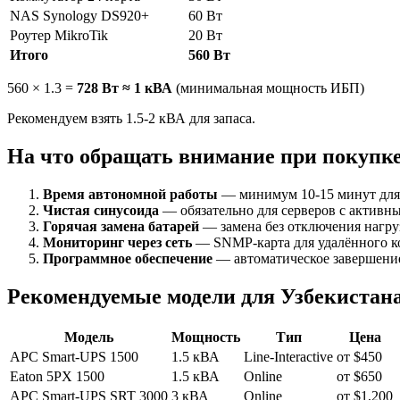
NAS Synology DS920+
60 Вт
Роутер MikroTik
20 Вт
Итого
560 Вт
560 × 1.3 =
728 Вт ≈ 1 кВА
(минимальная мощность ИБП)
Рекомендуем взять 1.5-2 кВА для запаса.
На что обращать внимание при покупк
Время автономной работы
— минимум 10-15 минут для 
Чистая синусоида
— обязательно для серверов с активн
Горячая замена батарей
— замена без отключения нагру
Мониторинг через сеть
— SNMP-карта для удалённого к
Программное обеспечение
— автоматическое завершение
Рекомендуемые модели для Узбекистан
Модель
Мощность
Тип
Цена
APC Smart-UPS 1500
1.5 кВА
Line-Interactive
от $450
Eaton 5PX 1500
1.5 кВА
Online
от $650
APC Smart-UPS SRT 3000
3 кВА
Online
от $1,200