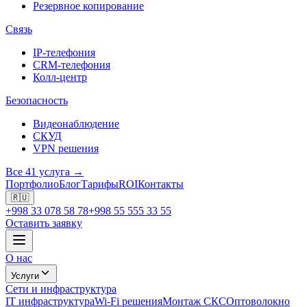
Резервное копирование
Связь
IP-телефония
CRM-телефония
Колл-центр
Безопасность
Видеонаблюдение
СКУД
VPN решения
Все 41 услуга →
Портфолио
Блог
Тарифы
ROI
Контакты
🇷🇺
+998 33 078 58 78
+998 55 555 33 55
Оставить заявку
О нас
Услуги
Сети и инфраструктура
IT инфраструктура
Wi-Fi решения
Монтаж СКС
Оптоволокно